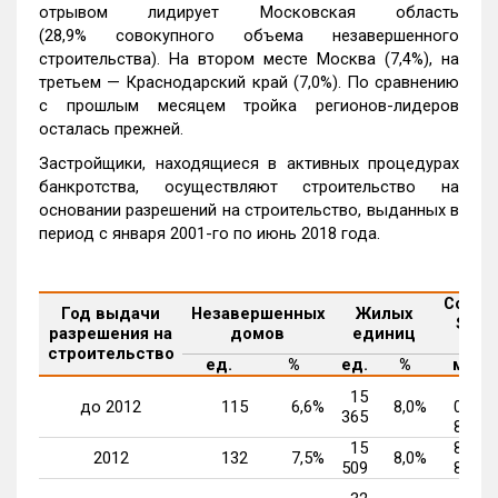
отрывом лидирует Московская область
(28,9% совокупного объема незавершенного
строительства). На втором месте Москва (7,4%), на
третьем — Краснодарский край (7,0%). По сравнению
с прошлым месяцем тройка регионов-лидеров
осталась прежней.
Застройщики, находящиеся в активных процедурах
банкротства, осуществляют строительство на
основании разрешений на строительство, выданных в
период c января 2001-го по июнь 2018 года.
Совок
Год выдачи
Незавершенных
Жилых
S жи
разрешения на
домов
единиц
еди
строительство
ед.
%
ед.
%
м²
1
15
до 2012
115
6,6%
8,0%
082
365
857
15
800
2012
132
7,5%
8,0%
509
848
1