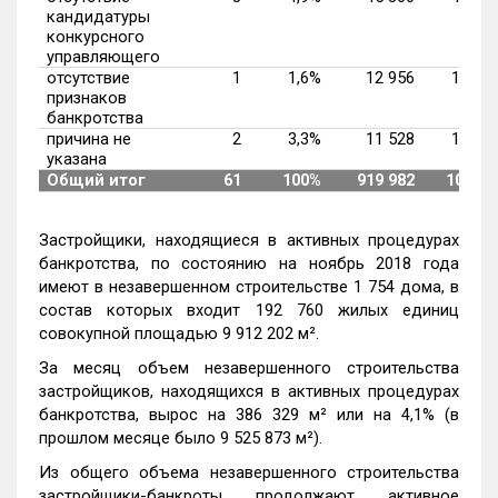
кандидатуры
конкурсного
управляющего
отсутствие
1
1,6%
12 956
1,4%
признаков
банкротства
причина не
2
3,3%
11 528
1,3%
указана
Общий итог
61
100%
919 982
100%
Застройщики, находящиеся в активных процедурах
банкротства, по состоянию на ноябрь 2018 года
имеют в незавершенном строительстве 1 754 дома, в
состав которых входит 192 760 жилых единиц
совокупной площадью 9 912 202 м².
За месяц объем незавершенного строительства
застройщиков, находящихся в активных процедурах
банкротства, вырос на 386 329 м² или на 4,1% (в
прошлом месяце было 9 525 873 м²).
Из общего объема незавершенного строительства
застройщики-банкроты продолжают активное