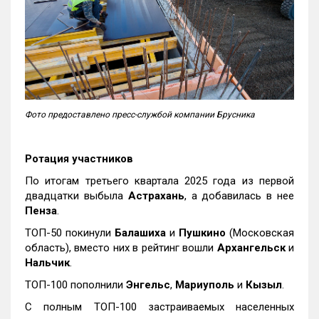
Фото предоставлено пресс-службой компании Брусника
Ротация участников
По итогам третьего квартала 2025 года из первой
двадцатки выбыла
Астрахань
, а добавилась в нее
Пенза
.
ТОП-50 покинули
Балашиха
и
Пушкино
(Московская
область), вместо них в рейтинг вошли
Архангельск
и
Нальчик
.
ТОП-100 пополнили
Энгельс
,
Мариуполь
и
Кызыл
.
С полным ТОП-100 застраиваемых населенных