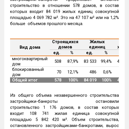
строительство в отношении 578 домов, в состав
которых входит 84 019 жилых единиц совокупной
площадью 4 069 782 м². Это на 47 107 м² или на 1,2%
больше объемов прошлого месяца.
Строящихся
Жилых
Сово
домов
единиц
жилы
Вид дома
м
ед.
%
ед.
%
²
многоквартирный
508
87,9%
83 533
99,4%
4 019
дом
блокированный
70
12,1%
486
0,6%
50 
дом
Общий итог
578
100%
84 019
100%
4 069
Из общего объема незавершенного строительства
застройщики-банкроты остановили
строительство 1 176 домов, в состав которых
входит 108 741 жилая единица совокупной
площадью 5 842 420 м². Объем строительства,
остановленного застройщиками-банкротами, вырос