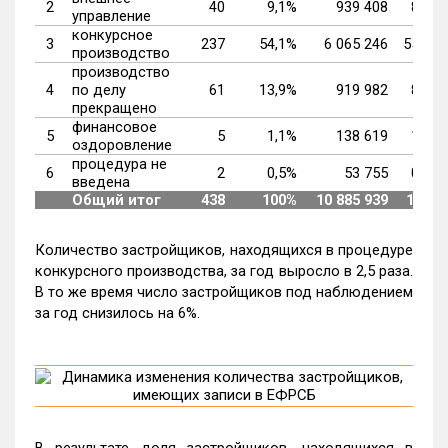
2
40
9,1%
939 408
8,6%
управление
конкурсное
3
237
54,1%
6 065 246
55,7%
производство
производство
4
по делу
61
13,9%
919 982
8,5%
прекращено
финансовое
5
5
1,1%
138 619
1,3%
оздоровление
процедура не
6
2
0,5%
53 755
0,5%
введена
Общий итог
438
100%
10 885 939
100%
Количество застройщиков, находящихся в процедуре
конкурсного производства, за год выросло в 2,5 раза.
В то же время число застройщиков под наблюдением
за год снизилось на 6%.
В результате доля застройщиков, находящихся в