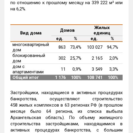
по отношению к прошлому месяцу на 339 222 м² или
на 6,2%.
Жилых
Сов
Домов
Вид дома
единиц
жил
ед.
%
ед.
%
м
многоквартирный
863
73,4%
103 027
94,7%
5 44
дом
блокированный
302
25,7%
2 165
2,0%
26
дом
дом с
11
0,9%
3 549
3,3%
12
апартаментами
Общий итог
1 176
100%
108 741
100%
5 84
Застройщики, находящиеся в активных процедурах
банкротства, осуществляют строительство
458 жилых комплексов в 63 регионах РФ (в прошлом
месяце было 64 региона, из списка выбыла
Архангельская область). По объему жилищного
строительства застройщиками, находящимися в
активных процедурах банкротства, с большим