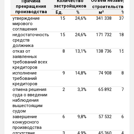
Объем незаверш.
Количество
Причина
1
застройщиков
прекращения
строительства
производства
Ед.
%
м²
%
утверждение
15
24,6%
341 338
37,1%
мирового
соглашения
недостаточность
15
24,6%
171 732
18,7%
средств
должника
отказ от
8
13,1%
138 736
15,1%
заявленных
требований всех
кредиторов
исполнение
9
14,8%
74 908
8,1%
требований
кредиторов
отмена решения
2
3,3%
65 892
7,2%
суда о введении
наблюдения
вышестоящим
судом
завершение
6
9,8%
57 532
6,3%
конкурсного
производства
отсутствие
3
4,9%
45 360
4,9%