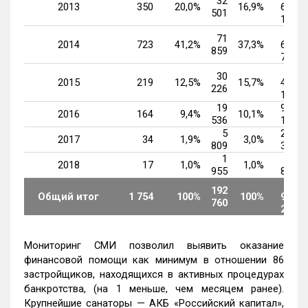
32
2013
350
20,0%
16,9%
690
501
129
3
71
2014
723
41,2%
37,3%
606
859
786
1
30
2015
219
12,5%
15,7%
453
226
199
19
909
2016
164
9,4%
10,1%
536
161
5
276
2017
34
1,9%
3,0%
809
369
1
92
2018
17
1,0%
1,0%
955
853
9
192
Общий итог
1 754
100%
100%
912
760
202
Мониторинг СМИ позволил выявить оказание
финансовой помощи как минимум в отношении 86
застройщиков, находящихся в активных процедурах
банкротства, (на 1 меньше, чем месяцем ранее).
Крупнейшие санаторы — АКБ «Российский капитал»,