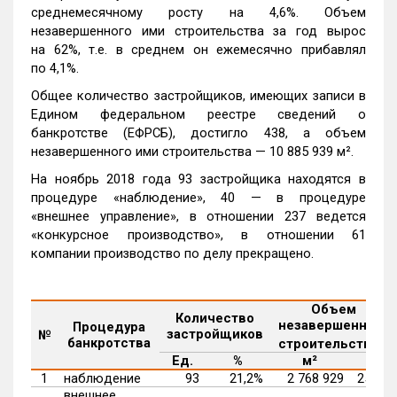
среднемесячному росту на 4,6%. Объем
незавершенного ими строительства за год вырос
на 62%, т.е. в среднем он ежемесячно прибавлял
по 4,1%.
Общее количество застройщиков, имеющих записи в
Едином федеральном реестре сведений о
банкротстве (ЕФРСБ), достигло 438, а объем
незавершенного ими строительства
—
10 885 939 м².
На ноябрь 2018 года 93 застройщика находятся в
процедуре «наблюдение», 40 — в процедуре
«внешнее управление», в отношении 237 ведется
«конкурсное производство», в отношении 61
компании производство по делу прекращено.
Объем
Количество
незавершенного
Процедура
застройщиков
№
1
банкротства
строительства
Ед.
%
м²
%
1
наблюдение
93
21,2%
2 768 929
25,4%
внешнее