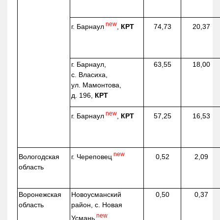
new
г. Барнаул
,
КРТ
74,73
20,37
г. Барнаул,
63,55
18,00
с. Власиха,
ул. Мамонтова,
д. 196,
КРТ
new
г. Барнаул
,
КРТ
57,25
16,53
new
г. Череповец
Вологодская
0,52
2,09
область
Воронежская
Новоусманский
0,50
0,37
область
район, с. Новая
new
Усмань