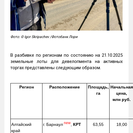
Фото: © Igor Skripachev /Фотобанк Лори
В разбивке по регионам по состоянию на 21.10.2025
земельные лоты для девелопмента на активных
торгах представлены следующим образом.
Регион
Расположение
Площадь,
Начальная
га
цена,
млн руб.
new
г. Барнаул
,
КРТ
Алтайский
63,55
18,00
край