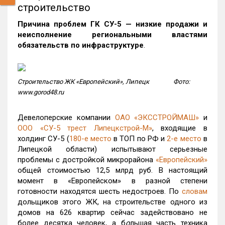
строительство
Причина проблем ГК СУ-5 — низкие продажи и
неисполнение региональными властями
обязательств по инфраструктуре
.
Строительство ЖК «Европейский», Липецк Фото:
www.gorod48.ru
Девелоперские компании
ОАО «ЭКССТРОЙМАШ»
и
ООО «СУ-5 трест Липецкстрой-М»
, входящие в
холдинг СУ-5 (
180-е место
в ТОП по РФ и
2-е место
в
Липецкой области) испытывают серьезные
проблемы c достройкой микрорайона
«Европейский»
общей стоимостью 12,5 млрд руб. В настоящий
момент в «Европейском» в разной степени
готовности находятся шесть недостроев. По
словам
дольщиков этого ЖК, на строительстве одного из
домов на 626 квартир сейчас задействовано не
более десятка человек, а б
о
льшая часть техника