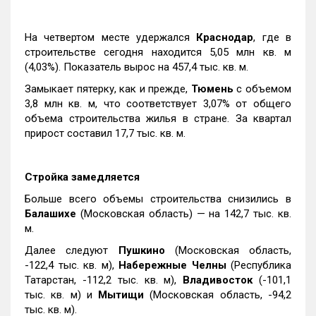
На четвертом месте удержался
Краснодар
, где в
строительстве сегодня находится 5,05 млн кв. м
(4,03%). Показатель вырос на 457,4 тыс. кв. м.
Замыкает пятерку, как и прежде,
Тюмень
с объемом
3,8 млн кв. м, что соответствует 3,07% от общего
объема строительства жилья в стране. За квартал
прирост составил 17,7 тыс. кв. м.
Стройка замедляется
Больше всего объемы строительства снизились в
Балашихе
(Московская область) — на 142,7 тыс. кв.
м.
Далее следуют
Пушкино
(Московская область,
-122,4 тыс. кв. м),
Набережные Челны
(Республика
Татарстан, -112,2 тыс. кв. м),
Владивосток
(-101,1
тыс. кв. м) и
Мытищи
(Московская область, -94,2
тыс. кв. м).