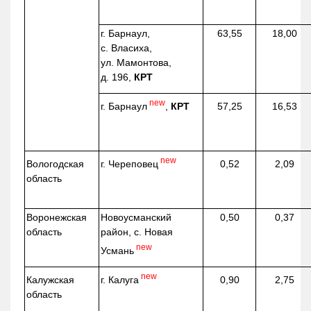
г. Барнаул,
63,55
18,00
с. Власиха,
ул. Мамонтова,
д. 196,
КРТ
new
г. Барнаул
,
КРТ
57,25
16,53
new
г. Череповец
Вологодская
0,52
2,09
область
Воронежская
Новоусманский
0,50
0,37
область
район, с. Новая
new
Усмань
new
г. Калуга
Калужская
0,90
2,75
область