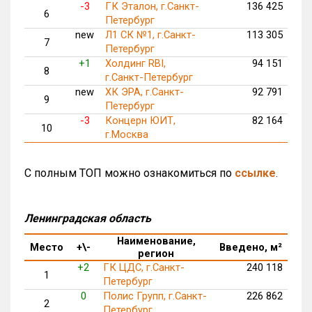
-3
ГК Эталон, г.Санкт-
136 425
6
Петербург
new
Л1 СК №1, г.Санкт-
113 305
7
Петербург
+1
Холдинг RBI,
94 151
8
г.Санкт-Петербург
new
ХК ЭРА, г.Санкт-
92 791
9
Петербург
-3
Концерн ЮИТ,
82 164
10
г.Москва
С полным ТОП можно ознакомиться по
ссылке
.
Ленинградская область
Наименование,
Место
+\-
Введено, м²
регион
+2
ГК ЦДС, г.Санкт-
240 118
1
Петербург
0
Полис Групп, г.Санкт-
226 862
2
Петербург