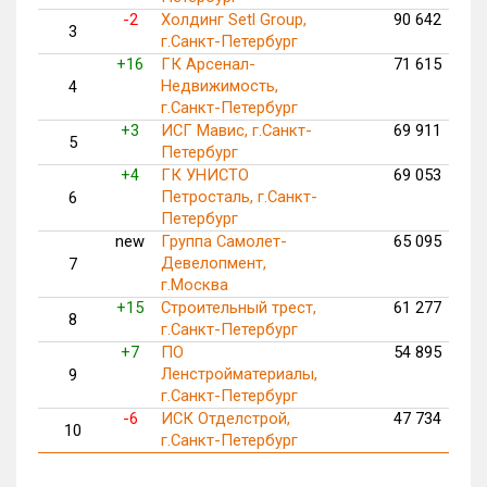
-2
Холдинг Setl Group,
90 642
3
г.Санкт-Петербург
+16
ГК Арсенал-
71 615
Недвижимость,
4
г.Санкт-Петербург
+3
ИСГ Мавис, г.Санкт-
69 911
5
Петербург
+4
ГК УНИСТО
69 053
Петросталь, г.Санкт-
6
Петербург
new
Группа Самолет-
65 095
Девелопмент,
7
г.Москва
+15
Строительный трест,
61 277
8
г.Санкт-Петербург
+7
ПО
54 895
Ленстройматериалы,
9
г.Санкт-Петербург
-6
ИСК Отделстрой,
47 734
10
г.Санкт-Петербург