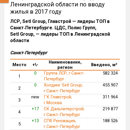
Ленинградской области по вводу
жилья в 2017 году
ЛСР, Setl Group, Главстрой — лидеры ТОП в
Санкт‑Петербурге. ЦДС, Полис Групп,
Setl Group,
— лидеры ТОП в Ленинградской
области
Санкт‑Петербург
Наименование,
Место
+\-
Введено, м²
регион
0
Группа ЛСР, г.Санкт-
582 324
1
Петербург
0
Холдинг Setl Group,
455 907
2
г.Санкт-Петербург
new
ГК Главстрой,
311 964
3
г.Москва
+17
СК Дальпитерстрой,
219 877
4
г.Санкт-Петербург
+13
СПб Реновация,
188 526
5
г.Санкт-Петербург