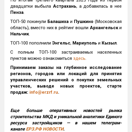
По итогам третьего квартала 2025 года из первой
двадцатки выбыла
Астрахань
, а добавилась в нее
Пенза
.
ТОП-50 покинули
Балашиха
и
Пушкино
(Московская
область), вместо них в рейтинг вошли
Архангельск
и
Нальчик
.
ТОП-100 пополнили
Энгельс
,
Мариуполь
и
Кызыл
.
С полным ТОП-100 застраиваемых населенных
пунктов можно ознакомиться
здесь
.
Принимаем заказы на глубинное исследование
регионов, городов или локаций для принятия
управленческих решений о покупке земельных
участков, выводе новых проектов, старте
продаж:
info@erzrf.ru
.
Еще больше оперативных новостей рынка
строительства МКД и уникальной аналитики Единого
ресурса застройщиков — в нашем телеграм-
канале
ЕРЗ.РФ НОВОСТИ
.