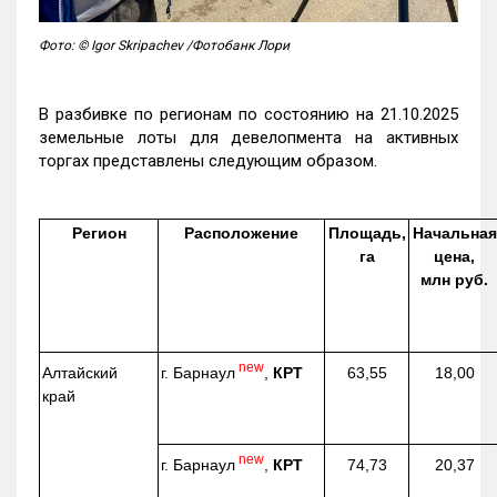
Фото: © Igor Skripachev /Фотобанк Лори
В разбивке по регионам по состоянию на 21.10.2025
земельные лоты для девелопмента на активных
торгах представлены следующим образом.
Регион
Расположение
Площадь,
Начальная
га
цена,
млн руб.
new
г. Барнаул
,
КРТ
Алтайский
63,55
18,00
край
new
г. Барнаул
,
КРТ
74,73
20,37