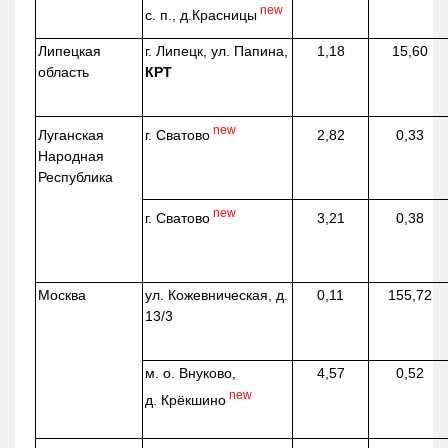
new
с. п.,
д.Красницы
Липецкая
г. Липецк, ул. Папина,
1,18
15,60
область
КРТ
new
г. Сватово
Луганская
2,82
0,33
Народная
Республика
new
г. Сватово
3,21
0,38
Москва
ул.
Кожевническая
, д.
0,11
155,72
13/3
м. о. Внуково,
4,57
0,52
new
д.
Крёкшино