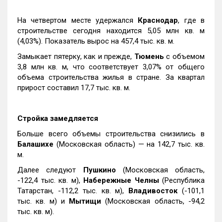
На четвертом месте удержался
Краснодар
, где в
строительстве сегодня находится 5,05 млн кв. м
(4,03%). Показатель вырос на 457,4 тыс. кв. м.
Замыкает пятерку, как и прежде,
Тюмень
с объемом
3,8 млн кв. м, что соответствует 3,07% от общего
объема строительства жилья в стране. За квартал
прирост составил 17,7 тыс. кв. м.
Стройка замедляется
Больше всего объемы строительства снизились в
Балашихе
(Московская область) — на 142,7 тыс. кв.
м.
Далее следуют
Пушкино
(Московская область,
-122,4 тыс. кв. м),
Набережные Челны
(Республика
Татарстан, -112,2 тыс. кв. м),
Владивосток
(-101,1
тыс. кв. м) и
Мытищи
(Московская область, -94,2
тыс. кв. м).