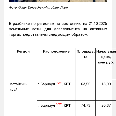
Фото: © Igor Skripachev /Фотобанк Лори
В разбивке по регионам по состоянию на 21.10.2025
земельные лоты для девелопмента на активных
торгах представлены следующим образом.
Регион
Расположение
Площадь,
Начальная
га
цена,
млн руб.
new
г. Барнаул
,
КРТ
Алтайский
63,55
18,00
край
new
г. Барнаул
,
КРТ
74,73
20,37