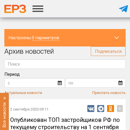
Настроены
0 параметров
Архив новостей
Регион
Подписаться
Период
Актуальные новости
Прислать новость
Все новости
+
2 сентября 2020 09:11
Опубликован ТОП застройщиков РФ по
текущему строительству на 1 сентября