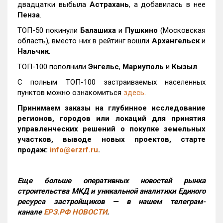
двадцатки выбыла
Астрахань
, а добавилась в нее
Пенза
.
ТОП-50 покинули
Балашиха
и
Пушкино
(Московская
область), вместо них в рейтинг вошли
Архангельск
и
Нальчик
.
ТОП-100 пополнили
Энгельс
,
Мариуполь
и
Кызыл
.
С полным ТОП-100 застраиваемых населенных
пунктов можно ознакомиться
здесь
.
Принимаем заказы на глубинное исследование
регионов, городов или локаций для принятия
управленческих решений о покупке земельных
участков, выводе новых проектов, старте
продаж:
info@erzrf.ru
.
Еще больше оперативных новостей рынка
строительства МКД и уникальной аналитики Единого
ресурса застройщиков — в нашем телеграм-
канале
ЕРЗ.РФ НОВОСТИ
.