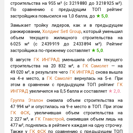
строительства на 955 м² (с 3 219 880 до 3 218 925 м²).
По сравнению с предыдущим ТОП рейтинг
застройщика повысился на 1,0 балла, до
★
5,0
.
Замыкает тройку лидеров, как и в предыдущем
ранжировании,
Холдинг Setl Group
, который уменьшил
объем текущего жилищного строительства на
6 025 м² (с 2 439 919 до 2 433 894 м²). Рейтинг
застройщика по-прежнему составляет
★
5,0
.
В августе
ГК ИНГРАД
уменьшила объем текущего
строительства на 20 832 м², а
ГК Самолет
— на
49 020 м², в результате чего
ГК ИНГРАД
снова вышла
на 4-е место, а
ГК Самолёт
вернулась на 5-е. При
этом в сравнении с предыдущем ТОП рейтинг
ГК
ИНГРАД
увеличился на 0,5 балла и составляет
★
2,0
.
Группа Эталон
снизила объем строительства на
47 994 м² и опустилась на 9-е место в ТОП. При этом
ГК ФСК
, увеличившая объем строительства на
2 227 м², и
ГК Главстрой
, снизившая объем лишь на
477 м², поднялись в рейтинге каждая на одну строчку.
Также у
ГК ФСК
по сравнению с предыдущем ТОП