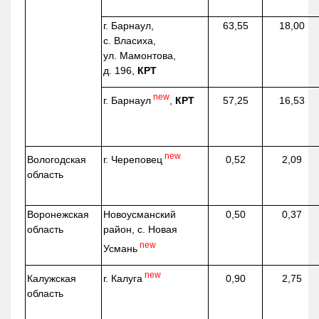
г. Барнаул,
63,55
18,00
с. Власиха,
ул. Мамонтова,
д. 196,
КРТ
new
г. Барнаул
,
КРТ
57,25
16,53
new
г. Череповец
Вологодская
0,52
2,09
область
Воронежская
Новоусманский
0,50
0,37
область
район, с. Новая
new
Усмань
new
г. Калуга
Калужская
0,90
2,75
область