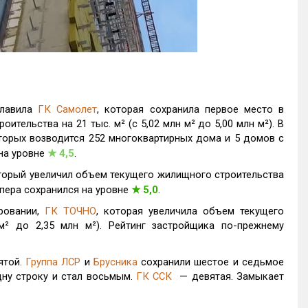
главила
ГК Самолет
, которая сохранила первое место в
тельства на 21 тыс. м² (с 5,02 млн м² до 5,00 млн м²). В
торых возводится 252 многоквартирных дома и 5 домов с
 на уровне
★
4,5
.
оторый увеличил объем текущего жилищного строительства
лопера сохранился на уровне
★
5,0
.
ровании,
ГК ТОЧНО
, которая увеличила объем текущего
м² до 2,35 млн м²). Рейтинг застройщика по-прежнему
ятой.
Группа ЛСР
и
Брусника
сохранили шестое и седьмое
ну строку и стал восьмым.
ГК ССК
— девятая. Замыкает