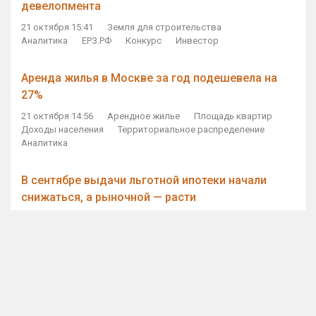
девелопмента
21 октября 15:41
Земля для строительства
Аналитика
ЕРЗ.РФ
Конкурс
Инвестор
Аренда жилья в Москве за год подешевела на
27%
21 октября 14:56
Арендное жилье
Площадь квартир
Доходы населения
Территориальное распределение
Аналитика
В сентябре выдачи льготной ипотеки начали
снижаться, а рыночной — расти
21 октября 14:11
Ипотека
Субсидирование ипотеки
Объем ИЖК
Количество ИЖК
Экспертное мнение
Виталий Мутко — Владимиру Путину: россияне
стали чаще выкупать квартиры без кредитов
21 октября 12:57
ДОМ.РФ
Проектное финансирование