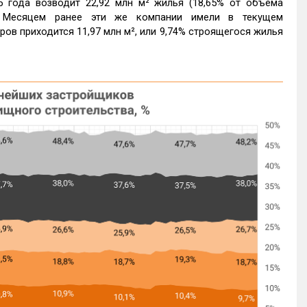
 года возводит 22,92 млн м² жилья (18,65% от объема
). Месяцем ранее эти же компании имели в текущем
еров приходится 11,97 млн м², или 9,74% строящегося жилья