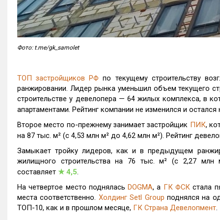
Фото: t.me/gk_samolet
ТОП застройщиков РФ
по текущему строительству воз
ранжировании. Лидер рынка уменьшил объем текущего строи
строительстве у девелопера — 64 жилых комплекса, в ко
апартаментами. Рейтинг компании не изменился и остался
Второе место по-прежнему занимает застройщик
ПИК
, к
на 87 тыс. м² (с 4,53 млн м² до 4,62 млн м²). Рейтинг деве
Замыкает тройку лидеров, как и в предыдущем ранжи
жилищного строительства на 76 тыс. м² (с 2,27 млн 
составляет
★
4,5
.
На четвертое место поднялась
DOGMA
, а
ГК ФСК
стала п
места соответственно.
Холдинг Setl Group
поднялся на од
ТОП-10, как и в прошлом месяце,
ГК Страна Девелопмент
.