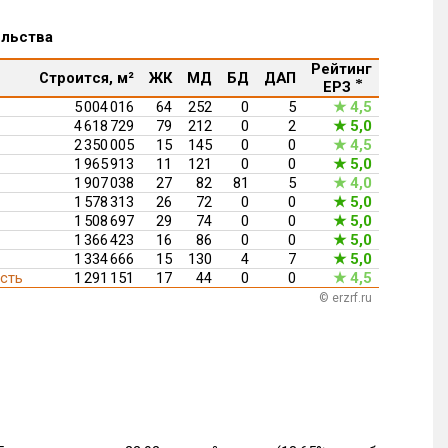
ельства
Рейтинг
Строится, м²
ЖК
МД
БД
ДАП
ЕРЗ ⃰
5 004 016
64
252
0
5
4,5
★
4 618 729
79
212
0
2
5,0
★
2 350 005
15
145
0
0
4,5
★
1 965 913
11
121
0
0
5,0
★
1 907 038
27
82
81
5
4,0
★
1 578 313
26
72
0
0
5,0
★
1 508 697
29
74
0
0
5,0
★
1 366 423
16
86
0
0
5,0
★
1 334 666
15
130
4
7
5,0
★
сть
1 291 151
17
44
0
0
4,5
★
© erzrf.ru