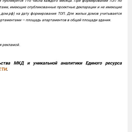
 публикуется 1-го числа каждого месяца. При формировании ТОП по
тами, имеющие опубликованные проектные декларации и не имеющие
.дом.рф) на дату формирования ТОП. Для жилых домов учитывается
 апартаментами — площадь апартаментов в общей площади здания.
я рекламой.
ства МКД и уникальной аналитики Единого ресурса
СТИ
.