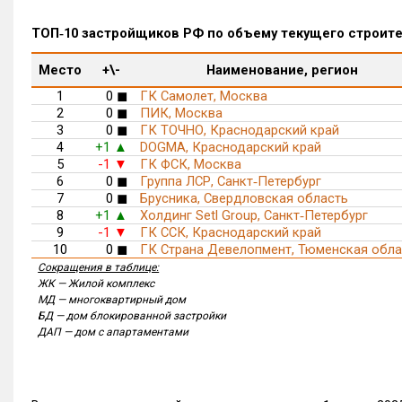
ТОП‑10 застройщиков РФ по объему текущего строит
Место
+\-
Наименование, регион
1
0
ГК Самолет, Москва
◼
2
0
ПИК, Москва
◼
3
0
ГК ТОЧНО, Краснодарский край
◼
4
+1
DOGMA, Краснодарский край
▲
5
-1
ГК ФСК, Москва
▼
6
0
Группа ЛСР, Санкт‑Петербург
◼
7
0
Брусника, Свердловская область
◼
8
+1
Холдинг Setl Group, Санкт‑Петербург
▲
9
-1
ГК ССК, Краснодарский край
▼
10
0
ГК Страна Девелопмент, Тюменская обла
◼
Сокращения в таблице:
ЖК — Жилой комплекс
МД — многоквартирный дом
БД — дом блокированной застройки
ДАП — дом с апартаментами