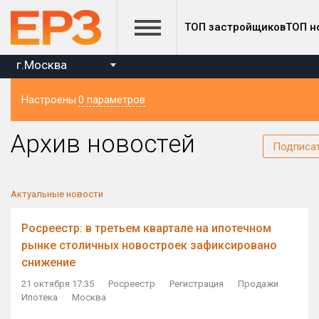
ТОП застройщиков
ТОП н
г.Москва
Настроены
0 параметров
Регион
Архив новостей
Подписа
Актуальные новости
Росреестр: в третьем квартале на ипотечном
рынке столичных новостроек зафиксировано
снижение
21 октября 17:35
Росреестр
Регистрация
Продажи
Ипотека
Москва