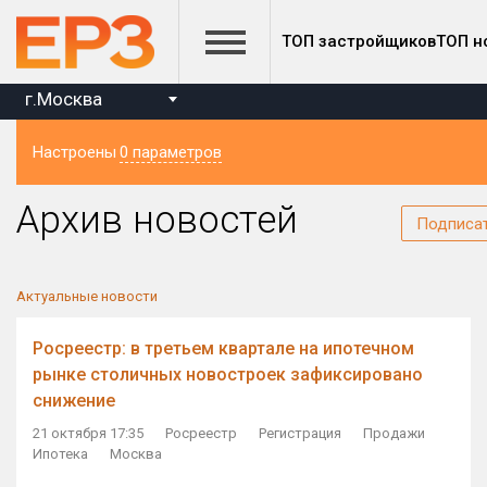
ТОП застройщиков
ТОП н
г.Москва
Настроены
0 параметров
Регион
Архив новостей
Подписа
Актуальные новости
Росреестр: в третьем квартале на ипотечном
рынке столичных новостроек зафиксировано
снижение
21 октября 17:35
Росреестр
Регистрация
Продажи
Ипотека
Москва