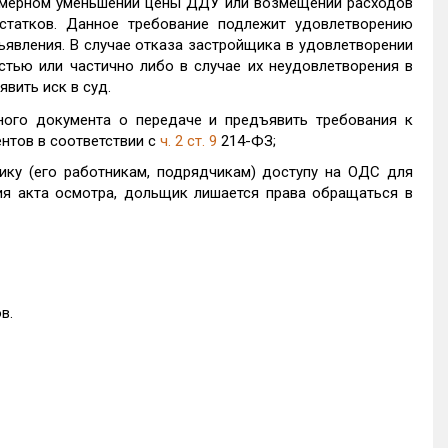
азмерном уменьшении цены ДДУ или возмещении расходов
остатков. Данное требование подлежит удовлетворению
ъявления. В случае отказа застройщика в удовлетворении
тью или частично либо в случае их неудовлетворения в
вить иск в суд.
ного документа о передаче и предъявить требования к
нтов в соответствии с
ч. 2 ст. 9
214-ФЗ;
ику (его работникам, подрядчикам) доступу на ОДС для
ия акта осмотра, дольщик лишается права обращаться в
в.