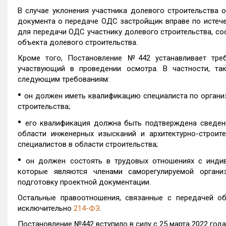
В случае уклонения участника долевого строительства 
документа о передаче ОДС застройщик вправе по истече
для передачи ОДС участнику долевого строительства, со
объекта долевого строительства.
Кроме того, Постановление №442 устанавливает треб
участвующий в проведении осмотра. В частности, та
следующим требованиям:
•
он должен иметь квалификацию специалиста по организ
строительства;
•
его квалификация должна быть подтверждена сведени
области инженерных изысканий и архитектурно-строите
специалистов в области строительства;
•
он должен состоять в трудовых отношениях с инди
которые являются членами саморегулируемой органи
подготовку проектной документации.
Остальные правоотношения, связанные с передачей об
исключительно
214-ФЗ
.
Постановление №442 вступило в силу с 25 марта 2022 года