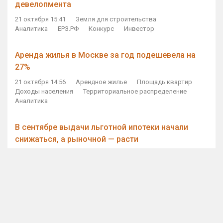
девелопмента
21 октября 15:41
Земля для строительства
Аналитика
ЕРЗ.РФ
Конкурс
Инвестор
Аренда жилья в Москве за год подешевела на
27%
21 октября 14:56
Арендное жилье
Площадь квартир
Доходы населения
Территориальное распределение
Аналитика
В сентябре выдачи льготной ипотеки начали
снижаться, а рыночной — расти
21 октября 14:11
Ипотека
Субсидирование ипотеки
Объем ИЖК
Количество ИЖК
Экспертное мнение
Виталий Мутко — Владимиру Путину: россияне
стали чаще выкупать квартиры без кредитов
21 октября 12:57
ДОМ.РФ
Проектное финансирование