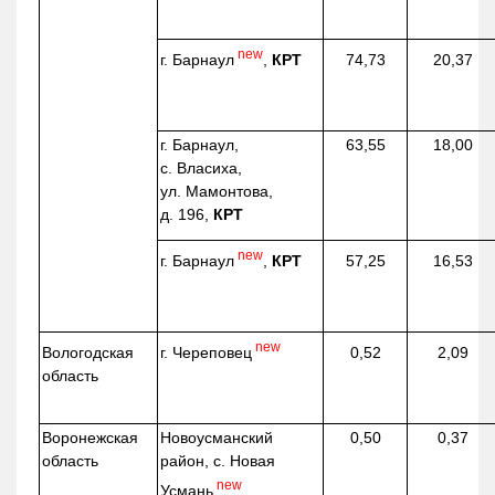
new
г. Барнаул
,
КРТ
74,73
20,37
г. Барнаул,
63,55
18,00
с. Власиха,
ул. Мамонтова,
д. 196,
КРТ
new
г. Барнаул
,
КРТ
57,25
16,53
new
г. Череповец
Вологодская
0,52
2,09
область
Воронежская
Новоусманский
0,50
0,37
область
район, с. Новая
new
Усмань