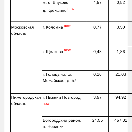
м. о. Внуково,
4,57
0,52
new
д.
Крёкшино
new
г. Коломна
Московская
0,77
0,50
область
new
г. Щелково
0,48
1,86
г. Голицыно, ш.
0,16
21,03
Можайское, д. 57
Нижегородская
г. Нижний Новгород
3,57
94,92
область
new
Богородский район,
24,55
457,31
п. Новинки