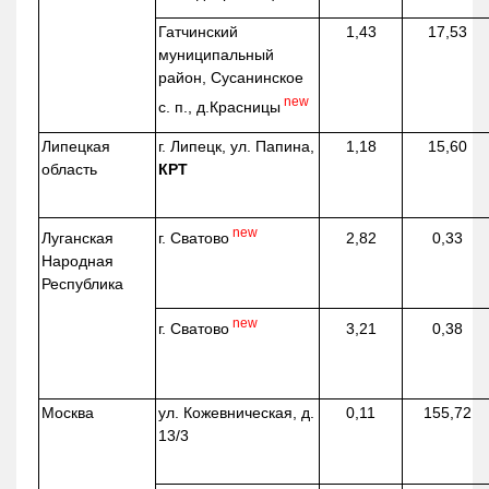
Гатчинский
1,43
17,53
муниципальный
район, Сусанинское
new
с. п.,
д.Красницы
Липецкая
г. Липецк, ул. Папина,
1,18
15,60
область
КРТ
new
г. Сватово
Луганская
2,82
0,33
Народная
Республика
new
г. Сватово
3,21
0,38
Москва
ул.
Кожевническая
, д.
0,11
155,72
13/3