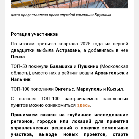
Фото предоставлено пресс-службой компании Брусника
Ротация участников
По итогам третьего квартала 2025 года из первой
двадцатки выбыла
Астрахань
, а добавилась в нее
Пенза
.
ТОП-50 покинули
Балашиха
и
Пушкино
(Московская
область), вместо них в рейтинг вошли
Архангельск
и
Нальчик
.
ТОП-100 пополнили
Энгельс
,
Мариуполь
и
Кызыл
.
С полным ТОП-100 застраиваемых населенных
пунктов можно ознакомиться
здесь
.
Принимаем заказы на глубинное исследование
регионов, городов или локаций для принятия
управленческих решений о покупке земельных
участков, выводе новых проектов, старте