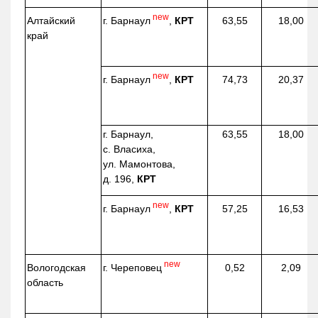
new
г. Барнаул
,
КРТ
Алтайский
63,55
18,00
край
new
г. Барнаул
,
КРТ
74,73
20,37
г. Барнаул,
63,55
18,00
с. Власиха,
ул. Мамонтова,
д. 196,
КРТ
new
г. Барнаул
,
КРТ
57,25
16,53
new
г. Череповец
Вологодская
0,52
2,09
область