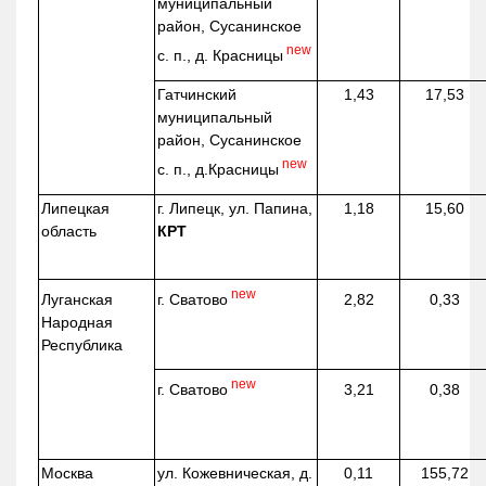
муниципальный
район, Сусанинское
new
с. п., д. Красницы
Гатчинский
1,43
17,53
муниципальный
район, Сусанинское
new
с. п.,
д.Красницы
Липецкая
г. Липецк, ул. Папина,
1,18
15,60
область
КРТ
new
г. Сватово
Луганская
2,82
0,33
Народная
Республика
new
г. Сватово
3,21
0,38
Москва
ул.
Кожевническая
, д.
0,11
155,72