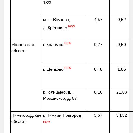
13/3
м. о. Внуково,
4,57
0,52
new
д.
Крёкшино
new
г. Коломна
Московская
0,77
0,50
область
new
г. Щелково
0,48
1,86
г. Голицыно, ш.
0,16
21,03
Можайское, д. 57
Нижегородская
г. Нижний Новгород
3,57
94,92
область
new