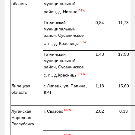
область
муниципальный
new
район, д.
Низино
Гатчинский
0,84
11,73
муниципальный
район, Сусанинское
new
с. п., д. Красницы
Гатчинский
1,43
17,53
муниципальный
район, Сусанинское
new
с. п.,
д.Красницы
Липецкая
г. Липецк, ул. Папина,
1,18
15,60
область
КРТ
new
г. Сватово
Луганская
2,82
0,33
Народная
Республика
new