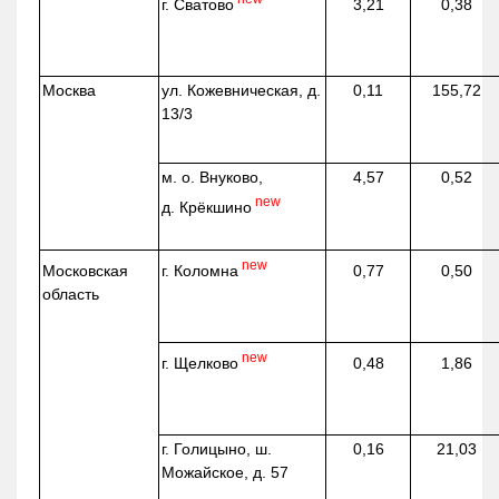
г. Сватово
3,21
0,38
Москва
ул.
Кожевническая
, д.
0,11
155,72
13/3
м. о. Внуково,
4,57
0,52
new
д.
Крёкшино
new
г. Коломна
Московская
0,77
0,50
область
new
г. Щелково
0,48
1,86
г. Голицыно, ш.
0,16
21,03
Можайское, д. 57