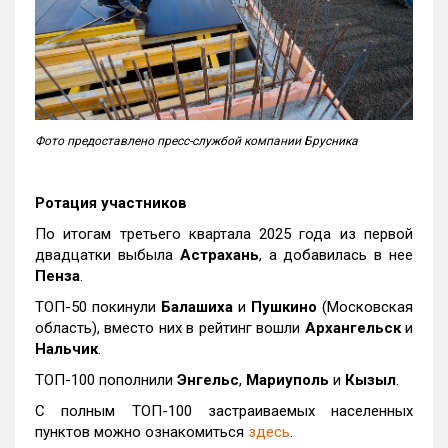
Фото предоставлено пресс-службой компании Брусника
Ротация участников
По итогам третьего квартала 2025 года из первой
двадцатки выбыла
Астрахань
, а добавилась в нее
Пенза
.
ТОП-50 покинули
Балашиха
и
Пушкино
(Московская
область), вместо них в рейтинг вошли
Архангельск
и
Нальчик
.
ТОП-100 пополнили
Энгельс
,
Мариуполь
и
Кызыл
.
С полным ТОП-100 застраиваемых населенных
пунктов можно ознакомиться
здесь
.