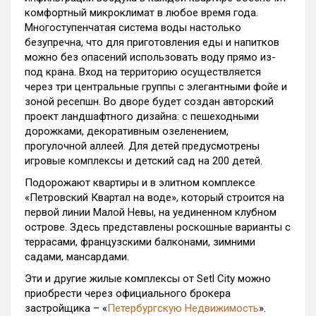
комфортный микроклимат в любое время года.
Многоступенчатая система воды настолько
безупречна, что для приготовления еды и напитков
можно без опасений использовать воду прямо из-
под крана. Вход на территорию осуществляется
через три центральные группы с элегантными фойе и
зоной ресепшн. Во дворе будет создан авторский
проект ландшафтного дизайна: с пешеходными
дорожками, декоративным озеленением,
прогулочной аллеей. Для детей предусмотрены
игровые комплексы и детский сад на 200 детей.
Подорожают квартиры и в элитном комплексе
«Петровский Квартал на воде», который строится на
первой линии Малой Невы, на уединенном клубном
острове. Здесь представлены роскошные варианты с
террасами, французскими балконами, зимними
садами, мансардами.
Эти и другие жилые комплексы от Setl City можно
приобрести через официального брокера
застройщика – «
Петербургскую Недвижимость
».