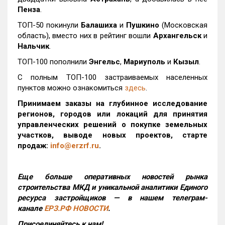
Пенза
.
ТОП-50 покинули
Балашиха
и
Пушкино
(Московская
область), вместо них в рейтинг вошли
Архангельск
и
Нальчик
.
ТОП-100 пополнили
Энгельс
,
Мариуполь
и
Кызыл
.
С полным ТОП-100 застраиваемых населенных
пунктов можно ознакомиться
здесь
.
Принимаем заказы на глубинное исследование
регионов, городов или локаций для принятия
управленческих решений о покупке земельных
участков, выводе новых проектов, старте
продаж:
info@erzrf.ru
.
Еще больше оперативных новостей рынка
строительства МКД и уникальной аналитики Единого
ресурса застройщиков — в нашем телеграм-
канале
ЕРЗ.РФ НОВОСТИ
.
Присоединяйтесь к нам!