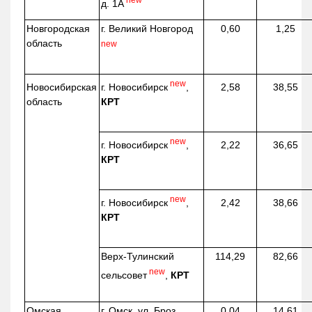
д. 1А
Новгородская
г. Великий Новгород
0,60
1,25
область
new
new
г. Новосибирск
,
Новосибирская
2,58
38,55
КРТ
область
new
г. Новосибирск
,
2,22
36,65
КРТ
new
г. Новосибирск
,
2,42
38,66
КРТ
Верх-
Тулинский
114,29
82,66
new
сельсовет
,
КРТ
Омская
г. Омск, ул. Броз
0,04
14,61