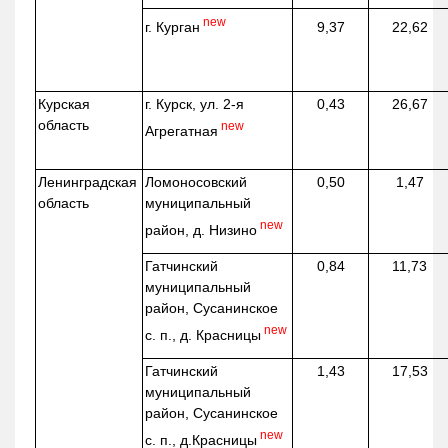
new
г. Курган
9,37
22,62
Курская
г. Курск, ул. 2-я
0,43
26,67
область
new
Агрегатная
Ленинградская
Ломоносовский
0,50
1,47
область
муниципальный
new
район, д.
Низино
Гатчинский
0,84
11,73
муниципальный
район, Сусанинское
new
с. п., д. Красницы
Гатчинский
1,43
17,53
муниципальный
район, Сусанинское
new
с. п.,
д.Красницы