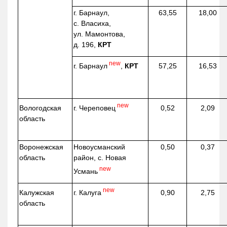
г. Барнаул,
63,55
18,00
с. Власиха,
ул. Мамонтова,
д. 196,
КРТ
new
г. Барнаул
,
КРТ
57,25
16,53
new
г. Череповец
Вологодская
0,52
2,09
область
Воронежская
Новоусманский
0,50
0,37
область
район, с. Новая
new
Усмань
new
г. Калуга
Калужская
0,90
2,75
область