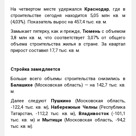
На четвертом месте удержался
Краснодар
, где в
строительстве сегодня находится 5,05 млн кв. м
(4,03%). Показатель вырос на 457,4 тыс. кв. м.
Замыкает пятерку, как и прежде,
Тюмень
с объемом
3,8 млн кв. м, что соответствует 3,07% от общего
объема строительства жилья в стране. За квартал
прирост составил 17,7 тыс. кв. м.
Стройка замедляется
Больше всего объемы строительства снизились в
Балашихе
(Московская область) — на 142,7 тыс. кв.
м.
Далее следуют
Пушкино
(Московская область,
-122,4 тыс. кв. м),
Набережные Челны
(Республика
Татарстан, -112,2 тыс. кв. м),
Владивосток
(-101,1
тыс. кв. м) и
Мытищи
(Московская область, -94,2
тыс. кв. м).