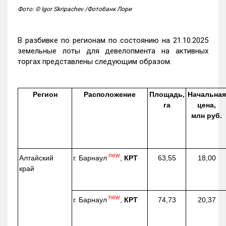
Фото: © Igor Skripachev /Фотобанк Лори
В разбивке по регионам по состоянию на 21.10.2025
земельные лоты для девелопмента на активных
торгах представлены следующим образом.
Регион
Расположение
Площадь,
Начальная
га
цена,
млн руб.
new
г. Барнаул
,
КРТ
Алтайский
63,55
18,00
край
new
г. Барнаул
,
КРТ
74,73
20,37