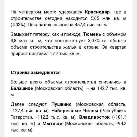
На четвертом месте удержался
Краснодар
, где в
строительстве сегодня находится 5,05 млн кв. м
(4,03%). Показатель вырос на 457,4 тыс. кв. м.
Замыкает пятерку, как и прежде,
Тюмень
с объемом
3,8 млн кв. м, что соответствует 3,07% от общего
объема строительства жилья в стране. За квартал
прирост составил 17,7 тыс. кв. м.
Стройка замедляется
Больше всего объемы строительства снизились в
Балашихе
(Московская область) — на 142,7 тыс. кв.
м.
Далее следуют
Пушкино
(Московская область,
-122,4 тыс. кв. м),
Набережные Челны
(Республика
Татарстан, -112,2 тыс. кв. м),
Владивосток
(-101,1
тыс. кв. м) и
Мытищи
(Московская область, -94,2
тыс. кв. м).