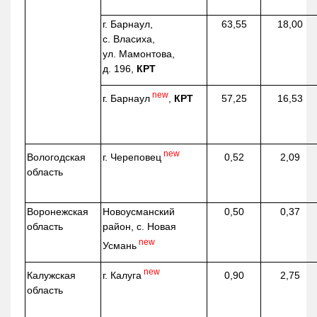
г. Барнаул,
63,55
18,00
с. Власиха,
ул. Мамонтова,
д. 196,
КРТ
new
г. Барнаул
,
КРТ
57,25
16,53
new
г. Череповец
Вологодская
0,52
2,09
область
Воронежская
Новоусманский
0,50
0,37
область
район, с. Новая
new
Усмань
new
г. Калуга
Калужская
0,90
2,75
область