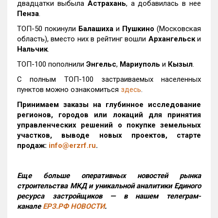
двадцатки выбыла
Астрахань
, а добавилась в нее
Пенза
.
ТОП-50 покинули
Балашиха
и
Пушкино
(Московская
область), вместо них в рейтинг вошли
Архангельск
и
Нальчик
.
ТОП-100 пополнили
Энгельс
,
Мариуполь
и
Кызыл
.
С полным ТОП-100 застраиваемых населенных
пунктов можно ознакомиться
здесь
.
Принимаем заказы на глубинное исследование
регионов, городов или локаций для принятия
управленческих решений о покупке земельных
участков, выводе новых проектов, старте
продаж:
info@erzrf.ru
.
Еще больше оперативных новостей рынка
строительства МКД и уникальной аналитики Единого
ресурса застройщиков — в нашем телеграм-
канале
ЕРЗ.РФ НОВОСТИ
.