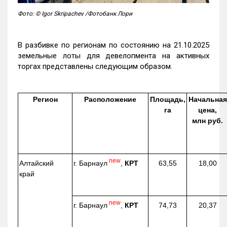
Фото: © Igor Skripachev /Фотобанк Лори
В разбивке по регионам по состоянию на 21.10.2025
земельные лоты для девелопмента на активных
торгах представлены следующим образом.
Регион
Расположение
Площадь,
Начальная
га
цена,
млн руб.
new
г. Барнаул
,
КРТ
Алтайский
63,55
18,00
край
new
г. Барнаул
,
КРТ
74,73
20,37