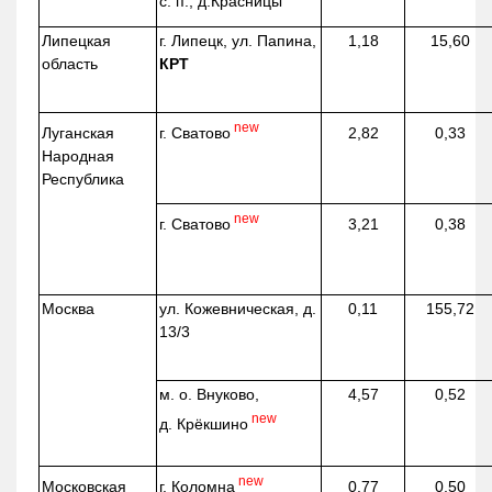
с. п.,
д.Красницы
Липецкая
г. Липецк, ул. Папина,
1,18
15,60
область
КРТ
new
г. Сватово
Луганская
2,82
0,33
Народная
Республика
new
г. Сватово
3,21
0,38
Москва
ул.
Кожевническая
, д.
0,11
155,72
13/3
м. о. Внуково,
4,57
0,52
new
д.
Крёкшино
new
г. Коломна
Московская
0,77
0,50