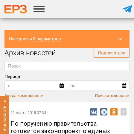
Настроены
0 параметров
Архив новостей
Регион
Подписаться
Период
Актуальные новости
Прислать новость
Все новости
+
12 марта 2018 07:34
По поручению правительства
готовится законопроект о единых