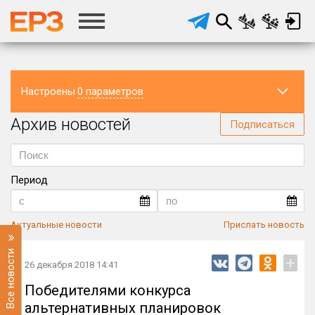
Настроены
0 параметров
Архив новостей
Регион
Подписаться
Период
Актуальные новости
Прислать новость
Все новости
+
26 декабря 2018 14:41
Победителями конкурса
альтернативных планировок