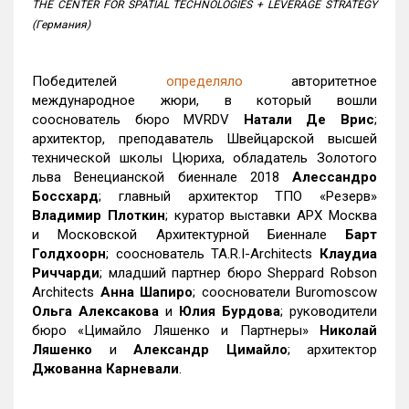
THE CENTER FOR SPATIAL TECHNOLOGIES + LEVERAGE STRATEGY
(Германия)
Победителей
определяло
авторитетное
международное жюри, в который вошли
сооснователь бюро MVRDV
Натали Де Врис
;
архитектор, преподаватель Швейцарской высшей
технической школы Цюриха, обладатель Золотого
льва Венецианской биеннале 2018
Алессандро
Боссхард
; главный архитектор ТПО «Резерв»
Владимир Плоткин
; куратор выставки АРХ Москва
и Московской Архитектурной Биеннале
Барт
Голдхоорн
; сооснователь TA.R.I-Architects
Клаудиа
Риччарди
; младший партнер бюро Sheppard Robson
Architects
Анна Шапиро
; сооснователи Buromoscow
Ольга Алексакова
и
Юлия Бурдова
; руководители
бюро «Цимайло Ляшенко и Партнеры»
Николай
Ляшенко
и
Александр Цимайло
; архитектор
Джованна Карневали
.