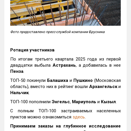
Фото предоставлено пресс-службой компании Брусника
Ротация участников
По итогам третьего квартала 2025 года из первой
двадцатки выбыла
Астрахань
, а добавилась в нее
Пенза
.
ТОП-50 покинули
Балашиха
и
Пушкино
(Московская
область), вместо них в рейтинг вошли
Архангельск
и
Нальчик
.
ТОП-100 пополнили
Энгельс
,
Мариуполь
и
Кызыл
.
С полным ТОП-100 застраиваемых населенных
пунктов можно ознакомиться
здесь
.
Принимаем заказы на глубинное исследование