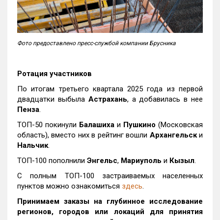
Фото предоставлено пресс-службой компании Брусника
Ротация участников
По итогам третьего квартала 2025 года из первой
двадцатки выбыла
Астрахань
, а добавилась в нее
Пенза
.
ТОП-50 покинули
Балашиха
и
Пушкино
(Московская
область), вместо них в рейтинг вошли
Архангельск
и
Нальчик
.
ТОП-100 пополнили
Энгельс
,
Мариуполь
и
Кызыл
.
С полным ТОП-100 застраиваемых населенных
пунктов можно ознакомиться
здесь
.
Принимаем заказы на глубинное исследование
регионов, городов или локаций для принятия