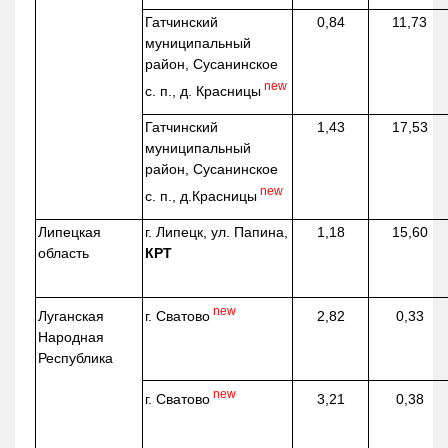
Гатчинский
0,84
11,73
муниципальный
район, Сусанинское
new
с. п., д. Красницы
Гатчинский
1,43
17,53
муниципальный
район, Сусанинское
new
с. п.,
д.Красницы
Липецкая
г. Липецк, ул. Папина,
1,18
15,60
область
КРТ
new
г. Сватово
Луганская
2,82
0,33
Народная
Республика
new
г. Сватово
3,21
0,38