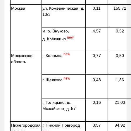
Москва
ул.
Кожевническая
, д.
0,11
155,72
13/3
м. о. Внуково,
4,57
0,52
new
д.
Крёкшино
new
г. Коломна
Московская
0,77
0,50
область
new
г. Щелково
0,48
1,86
г. Голицыно, ш.
0,16
21,03
Можайское, д. 57
Нижегородская
г. Нижний Новгород
3,57
94,92