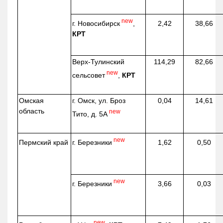
new
г. Новосибирск
,
2,42
38,66
КРТ
Верх-
Тулинский
114,29
82,66
new
сельсовет
,
КРТ
Омская
г. Омск, ул. Броз
0,04
14,61
область
new
Тито, д. 5А
new
г. Березники
Пермский край
1,62
0,50
new
г. Березники
3,66
0,03
new