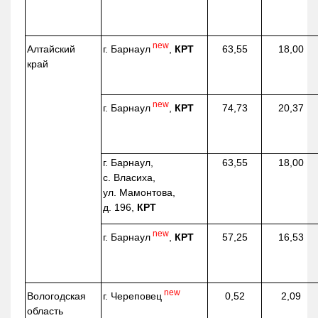
new
г. Барнаул
,
КРТ
Алтайский
63,55
18,00
край
new
г. Барнаул
,
КРТ
74,73
20,37
г. Барнаул,
63,55
18,00
с. Власиха,
ул. Мамонтова,
д. 196,
КРТ
new
г. Барнаул
,
КРТ
57,25
16,53
new
г. Череповец
Вологодская
0,52
2,09
область