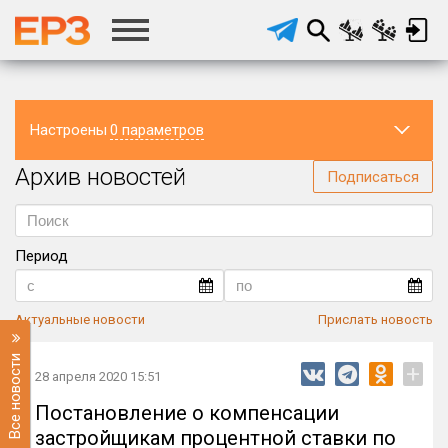
Настроены
0 параметров
Архив новостей
Регион
Подписаться
Период
Актуальные новости
Прислать новость
Все новости
+
28 апреля 2020 15:51
Постановление о компенсации
застройщикам процентной ставки по