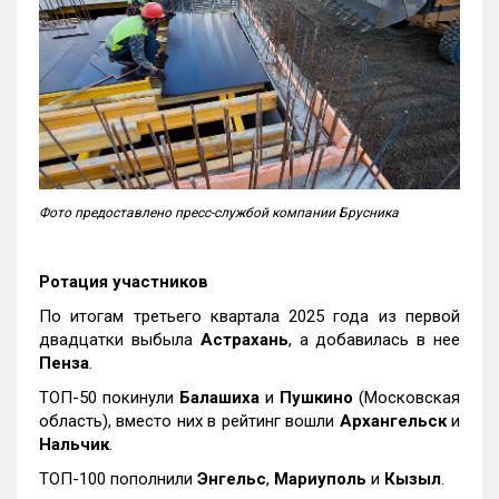
Фото предоставлено пресс-службой компании Брусника
Ротация участников
По итогам третьего квартала 2025 года из первой
двадцатки выбыла
Астрахань
, а добавилась в нее
Пенза
.
ТОП-50 покинули
Балашиха
и
Пушкино
(Московская
область), вместо них в рейтинг вошли
Архангельск
и
Нальчик
.
ТОП-100 пополнили
Энгельс
,
Мариуполь
и
Кызыл
.