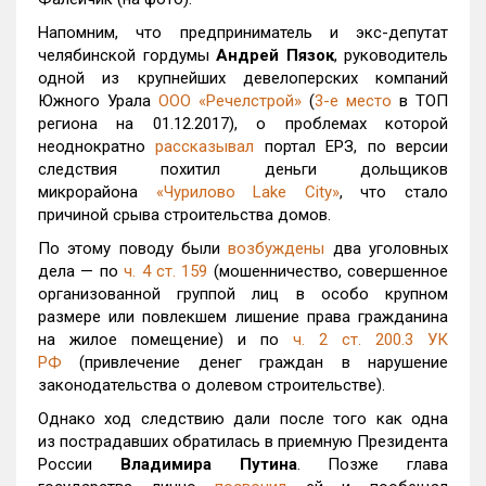
Напомним, что предприниматель и экс-депутат
челябинской гордумы
Андрей Пязок
, руководитель
одной из крупнейших девелоперских компаний
Южного Урала
ООО «Речелстрой»
(
3-е место
в ТОП
региона на 01.12.2017), о проблемах которой
неоднократно
рассказывал
портал ЕРЗ, по версии
следствия похитил деньги дольщиков
микрорайона
«Чурилово Lake City»
, что стало
причиной срыва строительства домов.
По этому поводу были
возбуждены
два уголовных
дела — по
ч. 4 ст. 159
(мошенничество, совершенное
организованной группой лиц в особо крупном
размере или повлекшем лишение права гражданина
на жилое помещение) и по
ч. 2 ст. 200.3 УК
РФ
(привлечение денег граждан в нарушение
законодательства о долевом строительстве).
Однако ход следствию дали после того как одна
из пострадавших обратилась в приемную Президента
России
Владимира Путина
. Позже глава