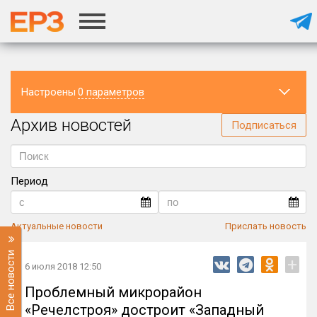
Настроены
0 параметров
Архив новостей
Регион
Подписаться
Период
Актуальные новости
Прислать новость
Все новости
+
6 июля 2018 12:50
Проблемный микрорайон
«Речелстроя» достроит «Западный