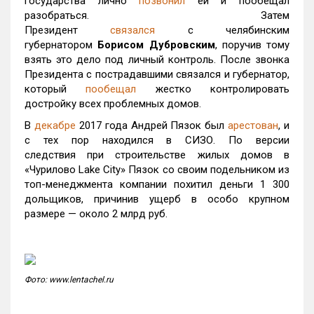
государства лично
позвонил
ей и пообещал
разобраться. Затем
Президент
связался
с челябинским
губернатором
Борисом Дубровским
, поручив тому
взять это дело под личный контроль. После звонка
Президента с пострадавшими связался и губернатор,
который
пообещал
жестко контролировать
достройку всех проблемных домов.
В
декабре
2017 года Андрей Пязок был
арестован
, и
с тех пор находился в СИЗО. По версии
следствия при строительстве жилых домов в
«Чурилово Lake City» Пязок со своим подельником из
топ-менеджмента компании похитил деньги 1 300
дольщиков, причинив ущерб в особо крупном
размере — около 2 млрд руб.
Фото: www.lentachel.ru