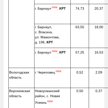
new
г. Барнаул
,
КРТ
74,73
20,37
г. Барнаул,
63,55
18,00
с. Власиха,
ул. Мамонтова,
д. 196,
КРТ
new
г. Барнаул
,
КРТ
57,25
16,53
new
г. Череповец
Вологодская
0,52
2,09
область
Воронежская
Новоусманский
0,50
0,37
область
район, с. Новая
new
Усмань