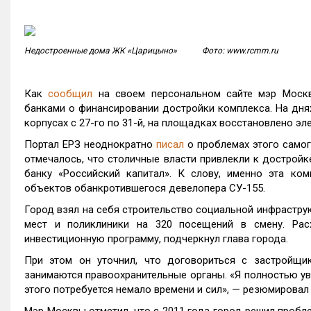
Недостроенные дома ЖК «Царицыно» Фото: www.rcmm.ru
Как
сообщил
на своем персональном сайте мэр Мос
банками о финансировании достройки комплекса. На дня
корпусах с 27-го по 31-й, на площадках восстановлено эл
Портал ЕРЗ неоднократно
писал
о проблемах этого самог
отмечалось, что столичные власти привлекли к достро
банку «Российский капитал». К слову, именно эта ком
объектов обанкротившегося девелопера СУ-155.
Город взял на себя строительство социальной инфраструк
мест и поликлиники на 320 посещений в смену. Ра
инвестиционную программу, подчеркнул глава города.
При этом он уточнил, что договориться с застройщи
занимаются правоохранительные органы. «Я полностью ув
этого потребуется немало времени и сил», — резюмировал