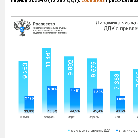
период 2023-го
(12 286 ДДУ)
,
сообщила
пресс-служба