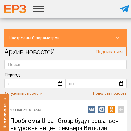
Настроены
0 параметров
Архив новостей
Регион
Подписаться
Период
Актуальные новости
Прислать новость
Все новости
+
24 мая 2018 16:49
Проблемы Urban Group будут решаться
на уровне вице-премьера Виталия