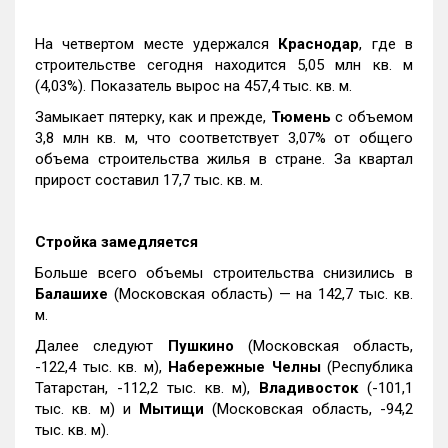
На четвертом месте удержался
Краснодар
, где в
строительстве сегодня находится 5,05 млн кв. м
(4,03%). Показатель вырос на 457,4 тыс. кв. м.
Замыкает пятерку, как и прежде,
Тюмень
с объемом
3,8 млн кв. м, что соответствует 3,07% от общего
объема строительства жилья в стране. За квартал
прирост составил 17,7 тыс. кв. м.
Стройка замедляется
Больше всего объемы строительства снизились в
Балашихе
(Московская область) — на 142,7 тыс. кв.
м.
Далее следуют
Пушкино
(Московская область,
-122,4 тыс. кв. м),
Набережные Челны
(Республика
Татарстан, -112,2 тыс. кв. м),
Владивосток
(-101,1
тыс. кв. м) и
Мытищи
(Московская область, -94,2
тыс. кв. м).