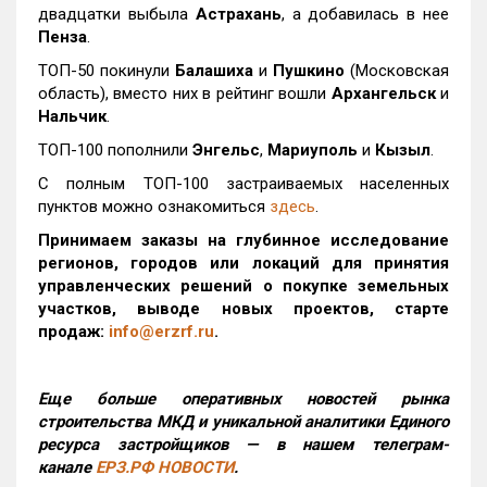
двадцатки выбыла
Астрахань
, а добавилась в нее
Пенза
.
ТОП-50 покинули
Балашиха
и
Пушкино
(Московская
область), вместо них в рейтинг вошли
Архангельск
и
Нальчик
.
ТОП-100 пополнили
Энгельс
,
Мариуполь
и
Кызыл
.
С полным ТОП-100 застраиваемых населенных
пунктов можно ознакомиться
здесь
.
Принимаем заказы на глубинное исследование
регионов, городов или локаций для принятия
управленческих решений о покупке земельных
участков, выводе новых проектов, старте
продаж:
info@erzrf.ru
.
Еще больше оперативных новостей рынка
строительства МКД и уникальной аналитики Единого
ресурса застройщиков — в нашем телеграм-
канале
ЕРЗ.РФ НОВОСТИ
.