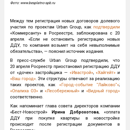
Фото: www.besplatno-spb.ru
Между тем регистрация новых договоров долевого
участия по проектам Urban
Group
, как
подтвердили
«Коммерсанту» в Росреестре, заблокирована с 20
апреля.
«Если не остановить регистрацию новых
ДДУ, то компания возьмет на себя невыполнимые
обязательства», — пояснил источник издания.
В пресс-службе Urban Group подтвердили, что
20 апреля Росреестр приостановил регистрацию ДДУ
от «дочек» застройщика —
«Ивастрой»
,
«Хайгейт»
и
«Ваш город»
. Эти структуры отвечают за реализацию
таких проектов, как
«Город-событие "Лайково"»
;
«Опалиха О3»
и
«Лесобережный»
и
«Видный город»
соответственно.
Как напоминает глава совета директоров компании
«Бест-Новострой»
Ирина Доброхотова
, «оплата
ДДУ при покупке квартиры в новостройке
происходит после регистрации документов в