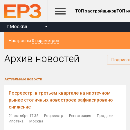
ТОП застройщиков
ТОП н
г.Москва
Настроены
0 параметров
Регион
Архив новостей
Подписа
Актуальные новости
Росреестр: в третьем квартале на ипотечном
рынке столичных новостроек зафиксировано
снижение
21 октября 17:35
Росреестр
Регистрация
Продажи
Ипотека
Москва