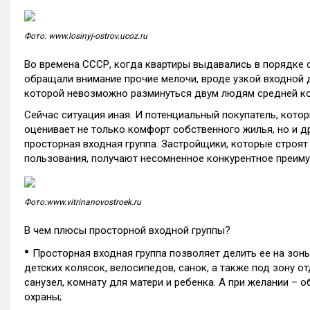
Фото: www.losinyj-ostrov.ucoz.ru
Во времена СССР, когда квартиры выдавались в порядке
обращали внимание прочие мелочи, вроде узкой входной 
которой невозможно разминуться двум людям средней к
Сейчас ситуация иная. И потенциальный покупатель, котор
оценивает не только комфорт собственного жилья, но и д
просторная входная группа. Застройщики, которые стро
пользования, получают несомненное конкурентное преиму
Фото:www.
vitrinanovostroek.ru
В чем плюсы просторной входной группы?
•
Просторная входная группа позволяет делить ее на зон
детских колясок, велосипедов, санок, а также под зону о
санузел, комнату для матери и ребенка. А при желании – 
охраны;