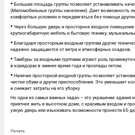
•
Большая площадь группы позволяет устанавливать кач
(Маломобильные группы населения). Дает возможность 
комфортных условиях и передвигаться без помощи других
•
Через большую дверь и просторное входное помещение 
крупногабаритную мебель и бытовую технику, музыкальны
•
Благодаря просторным входным группам другие техниче
надежно защищаются от ветра и атмосферных осадков;
•
Тамбуры за входными группами играют роль промежуточ
в коридорах в зимнее время года и прохлады летом;
•
Наличие просторной входной группы позволяет установи
чистки обуви и другие приспособления. Это уменьшает ко
и снижает затраты на его уборку.
Но одна из самых важных задач – это украшение здания и
приятнее жить в высотном доме, с красивым входом и пр
узкую дверь или изыскивать возможности пронести 65-д
Печать