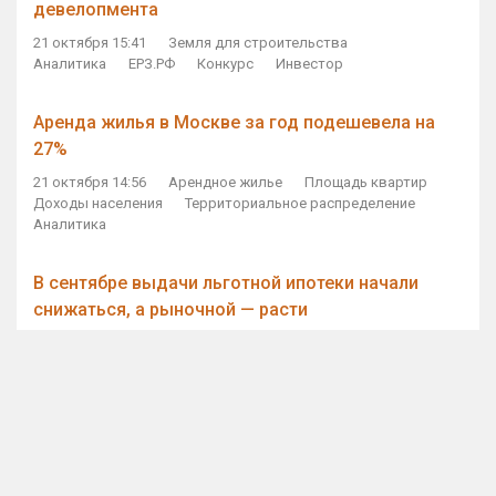
девелопмента
21 октября 15:41
Земля для строительства
Аналитика
ЕРЗ.РФ
Конкурс
Инвестор
Аренда жилья в Москве за год подешевела на
27%
21 октября 14:56
Арендное жилье
Площадь квартир
Доходы населения
Территориальное распределение
Аналитика
В сентябре выдачи льготной ипотеки начали
снижаться, а рыночной — расти
21 октября 14:11
Ипотека
Субсидирование ипотеки
Объем ИЖК
Количество ИЖК
Экспертное мнение
Виталий Мутко — Владимиру Путину: россияне
стали чаще выкупать квартиры без кредитов
21 октября 12:57
ДОМ.РФ
Проектное финансирование