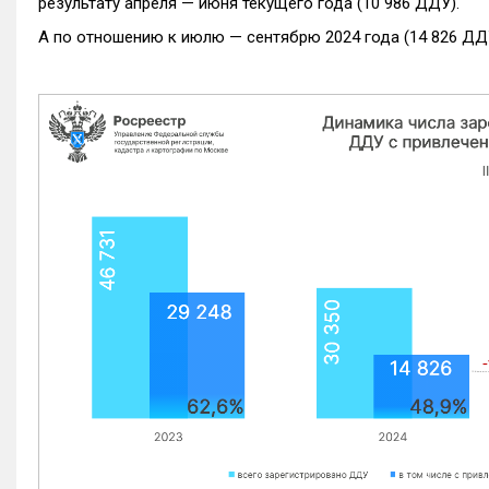
результату апреля — июня текущего года (10 986 ДДУ).
А по отношению к июлю — сентябрю 2024 года (14 826 ДДУ