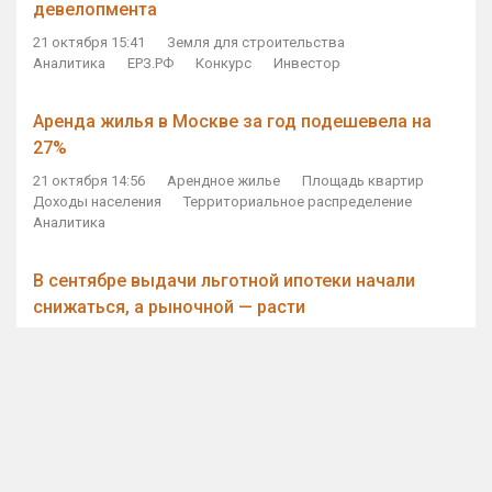
девелопмента
21 октября 15:41
Земля для строительства
Аналитика
ЕРЗ.РФ
Конкурс
Инвестор
Аренда жилья в Москве за год подешевела на
27%
21 октября 14:56
Арендное жилье
Площадь квартир
Доходы населения
Территориальное распределение
Аналитика
В сентябре выдачи льготной ипотеки начали
снижаться, а рыночной — расти
21 октября 14:11
Ипотека
Субсидирование ипотеки
Объем ИЖК
Количество ИЖК
Экспертное мнение
Виталий Мутко — Владимиру Путину: россияне
стали чаще выкупать квартиры без кредитов
21 октября 12:57
ДОМ.РФ
Проектное финансирование