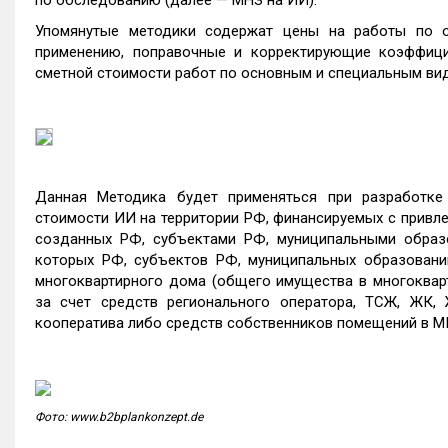
по обследованию (далее — МНЗ на ИИ).
Упомянутые методики содержат цены на работы по 
применению, поправочные и корректирующие коэффици
сметной стоимости работ по основным и специальным ви
Данная Методика будет применяться при разработке
стоимости ИИ на территории РФ, финансируемых с привл
созданных РФ, субъектами РФ, муниципальными образо
которых РФ, субъектов РФ, муниципальных образований
многоквартирного дома (общего имущества в многоквар
за счет средств регионального оператора, ТСЖ, ЖК, 
кооператива либо средств собственников помещений в М
Фото: www.b2bplankonzept.de