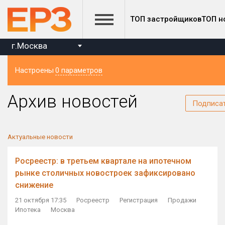
ТОП застройщиков
ТОП н
г.Москва
Настроены
0 параметров
Регион
Архив новостей
Подписа
Актуальные новости
Росреестр: в третьем квартале на ипотечном
рынке столичных новостроек зафиксировано
снижение
21 октября 17:35
Росреестр
Регистрация
Продажи
Ипотека
Москва