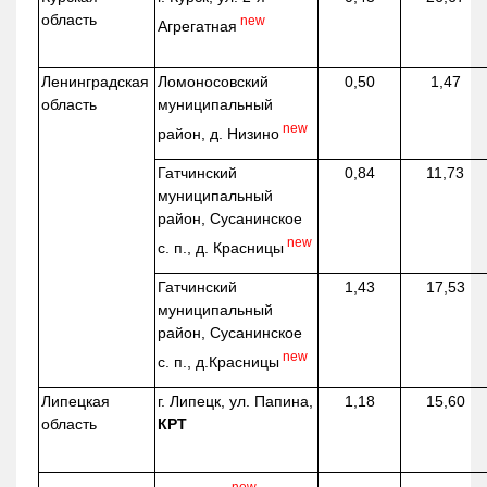
область
new
Агрегатная
Ленинградская
Ломоносовский
0,50
1,47
область
муниципальный
new
район, д.
Низино
Гатчинский
0,84
11,73
муниципальный
район, Сусанинское
new
с. п., д. Красницы
Гатчинский
1,43
17,53
муниципальный
район, Сусанинское
new
с. п.,
д.Красницы
Липецкая
г. Липецк, ул. Папина,
1,18
15,60
область
КРТ
new