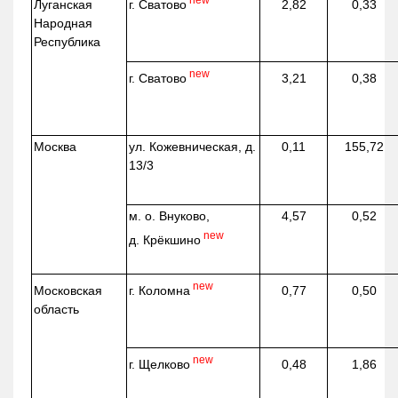
г. Сватово
Луганская
2,82
0,33
Народная
Республика
new
г. Сватово
3,21
0,38
Москва
ул.
Кожевническая
, д.
0,11
155,72
13/3
м. о. Внуково,
4,57
0,52
new
д.
Крёкшино
new
г. Коломна
Московская
0,77
0,50
область
new
г. Щелково
0,48
1,86