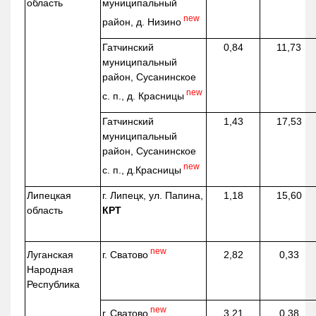
область
муниципальный
new
район, д.
Низино
Гатчинский
0,84
11,73
муниципальный
район, Сусанинское
new
с. п., д. Красницы
Гатчинский
1,43
17,53
муниципальный
район, Сусанинское
new
с. п.,
д.Красницы
Липецкая
г. Липецк, ул. Папина,
1,18
15,60
область
КРТ
new
г. Сватово
Луганская
2,82
0,33
Народная
Республика
new
г. Сватово
3,21
0,38