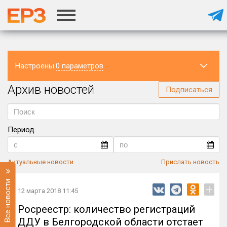
Настроены
0 параметров
Архив новостей
Регион
Подписаться
Период
Актуальные новости
Прислать новость
Все новости
+
12 марта 2018 11:45
Росреестр: количество регистраций
ДДУ в Белгородской области отстает