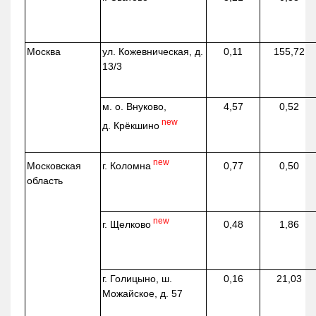
Москва
ул.
Кожевническая
, д.
0,11
155,72
13/3
м. о. Внуково,
4,57
0,52
new
д.
Крёкшино
new
г. Коломна
Московская
0,77
0,50
область
new
г. Щелково
0,48
1,86
г. Голицыно, ш.
0,16
21,03
Можайское, д. 57