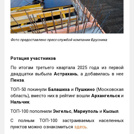
Фото предоставлено пресс-службой компании Брусника
Ротация участников
По итогам третьего квартала 2025 года из первой
двадцатки выбыла
Астрахань
, а добавилась в нее
Пенза
.
ТОП-50 покинули
Балашиха
и
Пушкино
(Московская
область), вместо них в рейтинг вошли
Архангельск
и
Нальчик
.
ТОП-100 пополнили
Энгельс
,
Мариуполь
и
Кызыл
.
С полным ТОП-100 застраиваемых населенных
пунктов можно ознакомиться
здесь
.