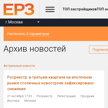
ТОП застройщиков
ТОП н
г.Москва
Настроены
0 параметров
Регион
Архив новостей
Подписа
Актуальные новости
Росреестр: в третьем квартале на ипотечном
рынке столичных новостроек зафиксировано
снижение
21 октября 17:35
Росреестр
Регистрация
Продажи
Ипотека
Москва