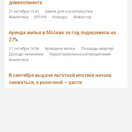
девелопмента
21 октября 15:41
Земля для строительства
Аналитика
ЕРЗ.РФ
Конкурс
Инвестор
Аренда жилья в Москве за год подешевела на
27%
21 октября 14:56
Арендное жилье
Площадь квартир
Доходы населения
Территориальное распределение
Аналитика
В сентябре выдачи льготной ипотеки начали
снижаться, а рыночной — расти
21 октября 14:11
Ипотека
Субсидирование ипотеки
Объем ИЖК
Количество ИЖК
Экспертное мнение
Виталий Мутко — Владимиру Путину: россияне
стали чаще выкупать квартиры без кредитов
21 октября 12:57
ДОМ.РФ
Проектное финансирование