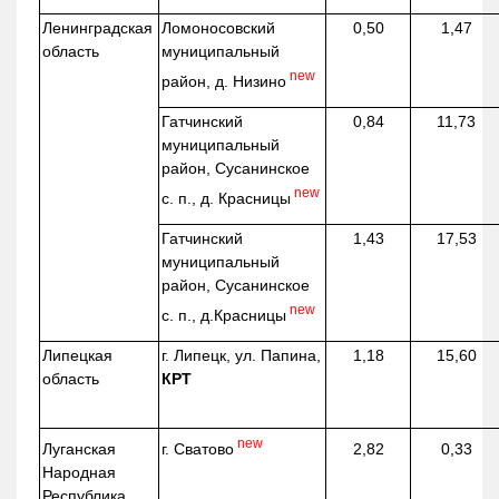
Ленинградская
Ломоносовский
0,50
1,47
область
муниципальный
new
район, д.
Низино
Гатчинский
0,84
11,73
муниципальный
район, Сусанинское
new
с. п., д. Красницы
Гатчинский
1,43
17,53
муниципальный
район, Сусанинское
new
с. п.,
д.Красницы
Липецкая
г. Липецк, ул. Папина,
1,18
15,60
область
КРТ
new
г. Сватово
Луганская
2,82
0,33
Народная
Республика