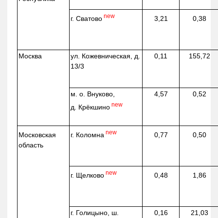
new
г. Сватово
3,21
0,38
Москва
ул.
Кожевническая
, д.
0,11
155,72
13/3
м. о. Внуково,
4,57
0,52
new
д.
Крёкшино
new
г. Коломна
Московская
0,77
0,50
область
new
г. Щелково
0,48
1,86
г. Голицыно, ш.
0,16
21,03