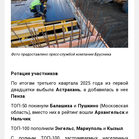
Фото предоставлено пресс-службой компании Брусника
Ротация участников
По итогам третьего квартала 2025 года из первой
двадцатки выбыла
Астрахань
, а добавилась в нее
Пенза
.
ТОП-50 покинули
Балашиха
и
Пушкино
(Московская
область), вместо них в рейтинг вошли
Архангельск
и
Нальчик
.
ТОП-100 пополнили
Энгельс
,
Мариуполь
и
Кызыл
.
С полным ТОП-100 застраиваемых населенных