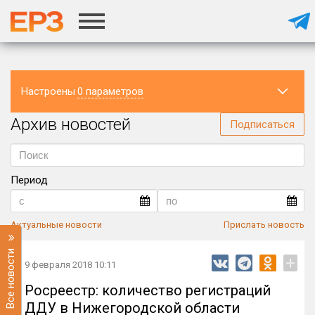
Настроены
0 параметров
Архив новостей
Регион
Подписаться
Период
Актуальные новости
Прислать новость
Все новости
+
9 февраля 2018 10:11
Росреестр: количество регистраций
ДДУ в Нижегородской области