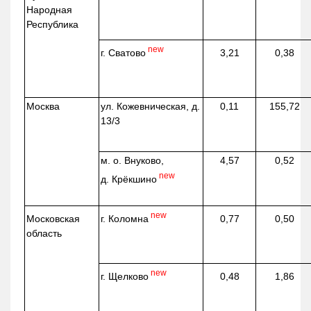
Народная
Республика
new
г. Сватово
3,21
0,38
Москва
ул.
Кожевническая
, д.
0,11
155,72
13/3
м. о. Внуково,
4,57
0,52
new
д.
Крёкшино
new
г. Коломна
Московская
0,77
0,50
область
new
г. Щелково
0,48
1,86