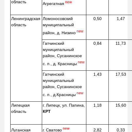
область
new
Агрегатная
Ленинградская
Ломоносовский
0,50
1,47
область
муниципальный
new
район, д.
Низино
Гатчинский
0,84
11,73
муниципальный
район, Сусанинское
new
с. п., д. Красницы
Гатчинский
1,43
17,53
муниципальный
район, Сусанинское
new
с. п.,
д.Красницы
Липецкая
г. Липецк, ул. Папина,
1,18
15,60
область
КРТ
new
г. Сватово
Луганская
2,82
0,33