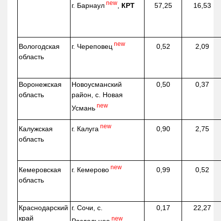
new
г. Барнаул
,
КРТ
57,25
16,53
new
г. Череповец
Вологодская
0,52
2,09
область
Воронежская
Новоусманский
0,50
0,37
область
район, с. Новая
new
Усмань
new
г. Калуга
Калужская
0,90
2,75
область
new
г. Кемерово
Кемеровская
0,99
0,52
область
Краснодарский
г. Сочи, с.
0,17
22,27
край
new
Раздольное