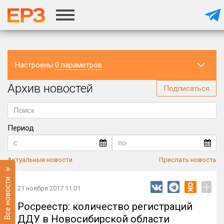
Настроены
0 параметров
Архив новостей
Регион
Подписаться
Период
Актуальные новости
Прислать новость
Все новости
+
21 ноября 2017 11:01
Росреестр: количество регистраций
ДДУ в Новосибирской области