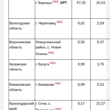
new
г. Барнаул
,
КРТ
57,25
16,53
new
г. Череповец
Вологодская
0,52
2,09
область
Воронежская
Новоусманский
0,50
0,37
область
район, с. Новая
new
Усмань
new
г. Калуга
Калужская
0,90
2,75
область
new
г. Кемерово
Кемеровская
0,99
0,52
область
Краснодарский
г. Сочи, с.
0,17
22,27
край
new
Раздольное