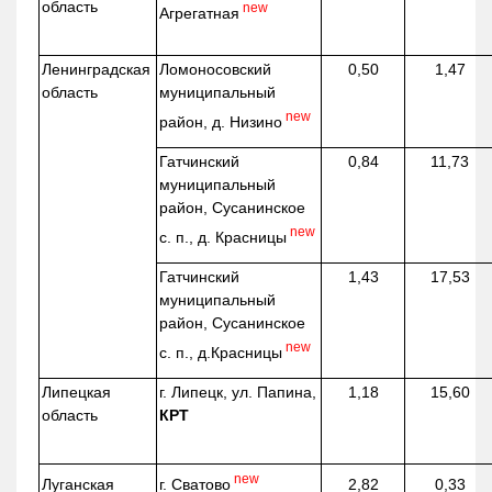
область
new
Агрегатная
Ленинградская
Ломоносовский
0,50
1,47
область
муниципальный
new
район, д.
Низино
Гатчинский
0,84
11,73
муниципальный
район, Сусанинское
new
с. п., д. Красницы
Гатчинский
1,43
17,53
муниципальный
район, Сусанинское
new
с. п.,
д.Красницы
Липецкая
г. Липецк, ул. Папина,
1,18
15,60
область
КРТ
new
г. Сватово
Луганская
2,82
0,33