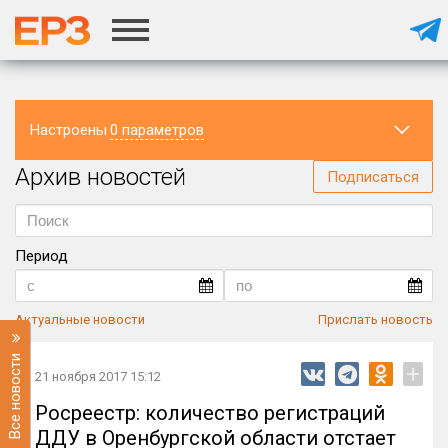
Настроены
0 параметров
Архив новостей
Регион
Подписаться
Период
Актуальные новости
Прислать новость
Все новости
+
21 ноября 2017 15:12
Росреестр: количество регистраций
ДДУ в Оренбургской области отстает