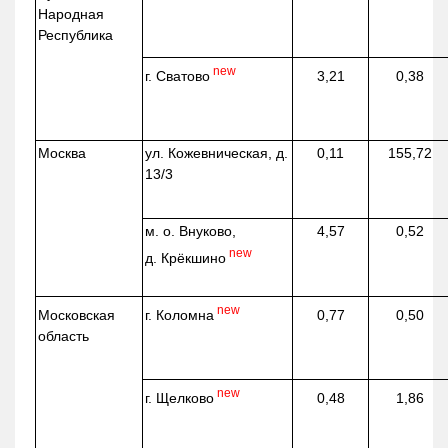
Народная
Республика
new
г. Сватово
3,21
0,38
Москва
ул.
Кожевническая
, д.
0,11
155,72
13/3
м. о. Внуково,
4,57
0,52
new
д.
Крёкшино
new
г. Коломна
Московская
0,77
0,50
область
new
г. Щелково
0,48
1,86