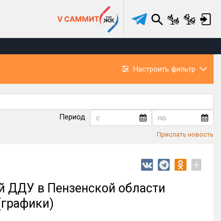
V САММИТ
Настроить фильтр
Период
Прислать новость
+
й ДДУ в Пензенской области
(графики)