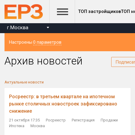
ТОП застройщиков
ТОП н
г.Москва
Настроены
0 параметров
Регион
Архив новостей
Подписа
Актуальные новости
Росреестр: в третьем квартале на ипотечном
рынке столичных новостроек зафиксировано
снижение
21 октября 17:35
Росреестр
Регистрация
Продажи
Ипотека
Москва