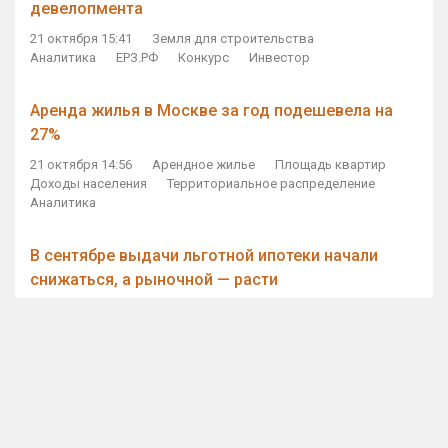
девелопмента
21 октября 15:41
Земля для строительства
Аналитика
ЕРЗ.РФ
Конкурс
Инвестор
Аренда жилья в Москве за год подешевела на
27%
21 октября 14:56
Арендное жилье
Площадь квартир
Доходы населения
Территориальное распределение
Аналитика
В сентябре выдачи льготной ипотеки начали
снижаться, а рыночной — расти
21 октября 14:11
Ипотека
Субсидирование ипотеки
Объем ИЖК
Количество ИЖК
Экспертное мнение
Виталий Мутко — Владимиру Путину: россияне
стали чаще выкупать квартиры без кредитов
21 октября 12:57
ДОМ.РФ
Проектное финансирование