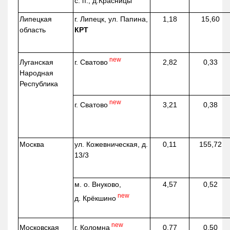
с. п.,
д.Красницы
Липецкая
г. Липецк, ул. Папина,
1,18
15,60
область
КРТ
new
г. Сватово
Луганская
2,82
0,33
Народная
Республика
new
г. Сватово
3,21
0,38
Москва
ул.
Кожевническая
, д.
0,11
155,72
13/3
м. о. Внуково,
4,57
0,52
new
д.
Крёкшино
new
г. Коломна
Московская
0,77
0,50