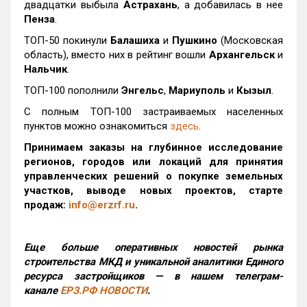
двадцатки выбыла
Астрахань
, а добавилась в нее
Пенза
.
ТОП-50 покинули
Балашиха
и
Пушкино
(Московская
область), вместо них в рейтинг вошли
Архангельск
и
Нальчик
.
ТОП-100 пополнили
Энгельс
,
Мариуполь
и
Кызыл
.
С полным ТОП-100 застраиваемых населенных
пунктов можно ознакомиться
здесь
.
Принимаем заказы на глубинное исследование
регионов, городов или локаций для принятия
управленческих решений о покупке земельных
участков, выводе новых проектов, старте
продаж:
info@erzrf.ru
.
Еще больше оперативных новостей рынка
строительства МКД и уникальной аналитики Единого
ресурса застройщиков — в нашем телеграм-
канале
ЕРЗ.РФ НОВОСТИ
.