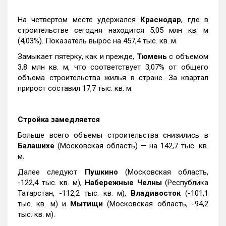
На четвертом месте удержался
Краснодар
, где в
строительстве сегодня находится 5,05 млн кв. м
(4,03%). Показатель вырос на 457,4 тыс. кв. м.
Замыкает пятерку, как и прежде,
Тюмень
с объемом
3,8 млн кв. м, что соответствует 3,07% от общего
объема строительства жилья в стране. За квартал
прирост составил 17,7 тыс. кв. м.
Стройка замедляется
Больше всего объемы строительства снизились в
Балашихе
(Московская область) — на 142,7 тыс. кв.
м.
Далее следуют
Пушкино
(Московская область,
-122,4 тыс. кв. м),
Набережные Челны
(Республика
Татарстан, -112,2 тыс. кв. м),
Владивосток
(-101,1
тыс. кв. м) и
Мытищи
(Московская область, -94,2
тыс. кв. м).