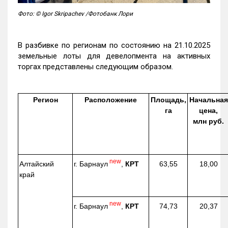
Фото: © Igor Skripachev /Фотобанк Лори
В разбивке по регионам по состоянию на 21.10.2025
земельные лоты для девелопмента на активных
торгах представлены следующим образом.
Регион
Расположение
Площадь,
Начальная
га
цена,
млн руб.
new
г. Барнаул
,
КРТ
Алтайский
63,55
18,00
край
new
г. Барнаул
,
КРТ
74,73
20,37