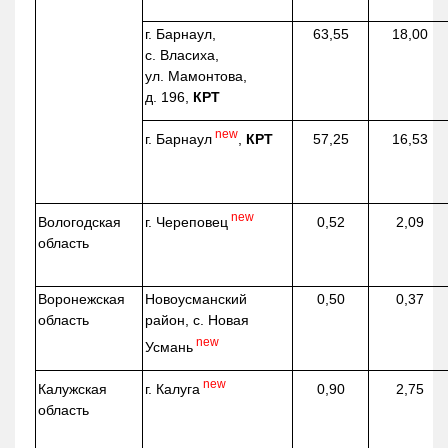
г. Барнаул,
63,55
18,00
с. Власиха,
ул. Мамонтова,
д. 196,
КРТ
new
г. Барнаул
,
КРТ
57,25
16,53
new
г. Череповец
Вологодская
0,52
2,09
область
Воронежская
Новоусманский
0,50
0,37
область
район, с. Новая
new
Усмань
new
г. Калуга
Калужская
0,90
2,75
область