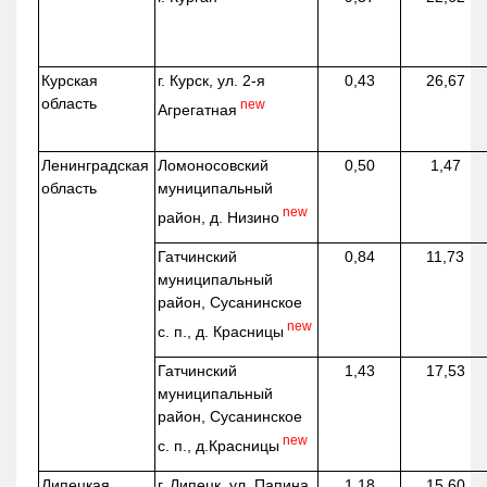
Курская
г. Курск, ул. 2-я
0,43
26,67
область
new
Агрегатная
Ленинградская
Ломоносовский
0,50
1,47
область
муниципальный
new
район, д.
Низино
Гатчинский
0,84
11,73
муниципальный
район, Сусанинское
new
с. п., д. Красницы
Гатчинский
1,43
17,53
муниципальный
район, Сусанинское
new
с. п.,
д.Красницы
Липецкая
г. Липецк, ул. Папина,
1,18
15,60