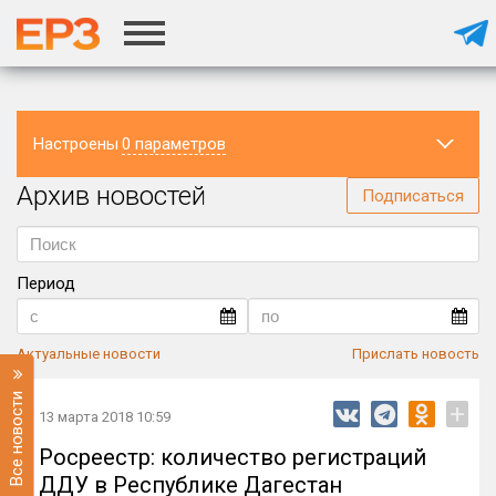
Настроены
0 параметров
Архив новостей
Регион
Подписаться
Период
Актуальные новости
Прислать новость
Все новости
+
13 марта 2018 10:59
Росреестр: количество регистраций
ДДУ в Республике Дагестан