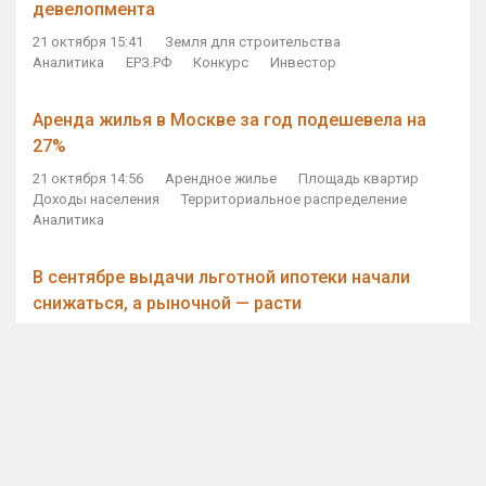
девелопмента
21 октября 15:41
Земля для строительства
Аналитика
ЕРЗ.РФ
Конкурс
Инвестор
Аренда жилья в Москве за год подешевела на
27%
21 октября 14:56
Арендное жилье
Площадь квартир
Доходы населения
Территориальное распределение
Аналитика
В сентябре выдачи льготной ипотеки начали
снижаться, а рыночной — расти
21 октября 14:11
Ипотека
Субсидирование ипотеки
Объем ИЖК
Количество ИЖК
Экспертное мнение
Виталий Мутко — Владимиру Путину: россияне
стали чаще выкупать квартиры без кредитов
21 октября 12:57
ДОМ.РФ
Проектное финансирование