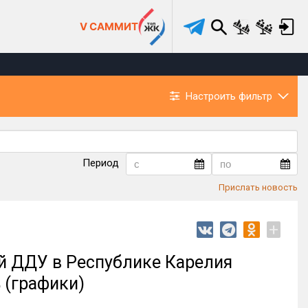
V САММИТ
Настроить фильтр
Период
Прислать новость
+
ий ДДУ в Республике Карелия
 (графики)