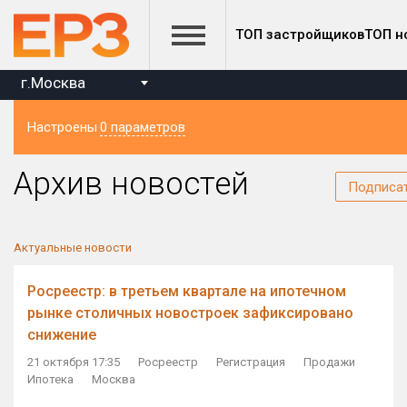
ТОП застройщиков
ТОП н
г.Москва
Настроены
0 параметров
Регион
Архив новостей
Подписа
Актуальные новости
Росреестр: в третьем квартале на ипотечном
рынке столичных новостроек зафиксировано
снижение
21 октября 17:35
Росреестр
Регистрация
Продажи
Ипотека
Москва