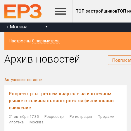
ТОП застройщиков
ТОП н
г.Москва
Настроены
0 параметров
Регион
Архив новостей
Подписа
Актуальные новости
Росреестр: в третьем квартале на ипотечном
рынке столичных новостроек зафиксировано
снижение
21 октября 17:35
Росреестр
Регистрация
Продажи
Ипотека
Москва