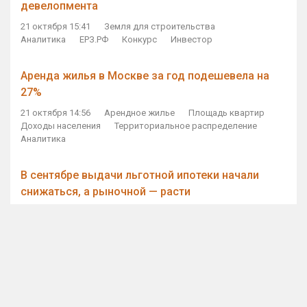
девелопмента
21 октября 15:41
Земля для строительства
Аналитика
ЕРЗ.РФ
Конкурс
Инвестор
Аренда жилья в Москве за год подешевела на
27%
21 октября 14:56
Арендное жилье
Площадь квартир
Доходы населения
Территориальное распределение
Аналитика
В сентябре выдачи льготной ипотеки начали
снижаться, а рыночной — расти
21 октября 14:11
Ипотека
Субсидирование ипотеки
Объем ИЖК
Количество ИЖК
Экспертное мнение
Виталий Мутко — Владимиру Путину: россияне
стали чаще выкупать квартиры без кредитов
21 октября 12:57
ДОМ.РФ
Проектное финансирование