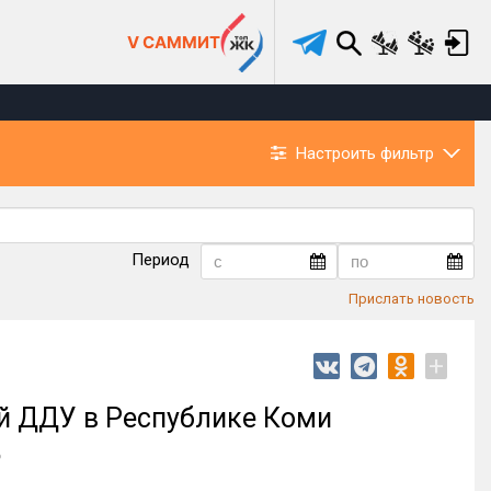
V САММИТ
Настроить фильтр
Период
Прислать новость
+
ий ДДУ в Республике Коми
%