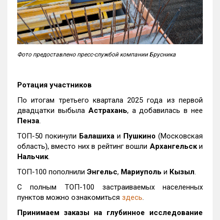
Фото предоставлено пресс-службой компании Брусника
Ротация участников
По итогам третьего квартала 2025 года из первой
двадцатки выбыла
Астрахань
, а добавилась в нее
Пенза
.
ТОП-50 покинули
Балашиха
и
Пушкино
(Московская
область), вместо них в рейтинг вошли
Архангельск
и
Нальчик
.
ТОП-100 пополнили
Энгельс
,
Мариуполь
и
Кызыл
.
С полным ТОП-100 застраиваемых населенных
пунктов можно ознакомиться
здесь
.
Принимаем заказы на глубинное исследование