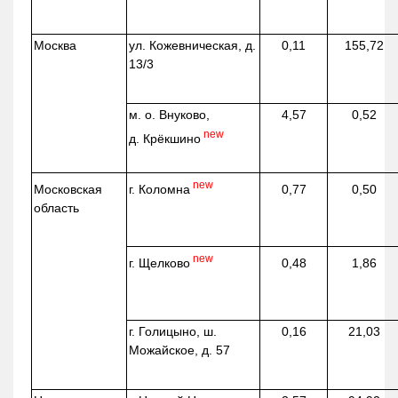
Москва
ул.
Кожевническая
, д.
0,11
155,72
13/3
м. о. Внуково,
4,57
0,52
new
д.
Крёкшино
new
г. Коломна
Московская
0,77
0,50
область
new
г. Щелково
0,48
1,86
г. Голицыно, ш.
0,16
21,03
Можайское, д. 57