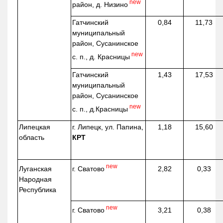
new
район, д.
Низино
Гатчинский
0,84
11,73
муниципальный
район, Сусанинское
new
с. п., д. Красницы
Гатчинский
1,43
17,53
муниципальный
район, Сусанинское
new
с. п.,
д.Красницы
Липецкая
г. Липецк, ул. Папина,
1,18
15,60
область
КРТ
new
г. Сватово
Луганская
2,82
0,33
Народная
Республика
new
г. Сватово
3,21
0,38