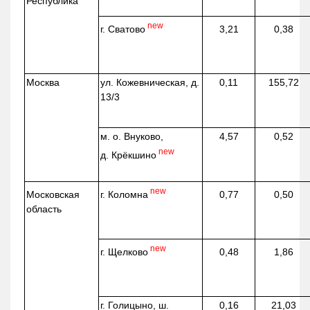
Республика
new
г. Сватово
3,21
0,38
Москва
ул.
Кожевническая
, д.
0,11
155,72
13/3
м. о. Внуково,
4,57
0,52
new
д.
Крёкшино
new
г. Коломна
Московская
0,77
0,50
область
new
г. Щелково
0,48
1,86
г. Голицыно, ш.
0,16
21,03