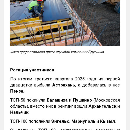
Фото предоставлено пресс-службой компании Брусника
Ротация участников
По итогам третьего квартала 2025 года из первой
двадцатки выбыла
Астрахань
, а добавилась в нее
Пенза
.
ТОП-50 покинули
Балашиха
и
Пушкино
(Московская
область), вместо них в рейтинг вошли
Архангельск
и
Нальчик
.
ТОП-100 пополнили
Энгельс
,
Мариуполь
и
Кызыл
.