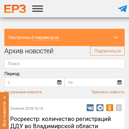
Настроены
0 параметров
Архив новостей
Регион
Подписаться
Период
Актуальные новости
Прислать новость
Все новости
+
26 июня 2018 16:14
Росреестр: количество регистраций
ДДУ во Владимирской области