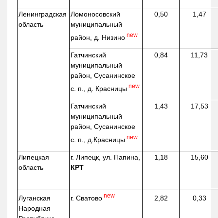
Ленинградская
Ломоносовский
0,50
1,47
область
муниципальный
new
район, д.
Низино
Гатчинский
0,84
11,73
муниципальный
район, Сусанинское
new
с. п., д. Красницы
Гатчинский
1,43
17,53
муниципальный
район, Сусанинское
new
с. п.,
д.Красницы
Липецкая
г. Липецк, ул. Папина,
1,18
15,60
область
КРТ
new
г. Сватово
Луганская
2,82
0,33
Народная