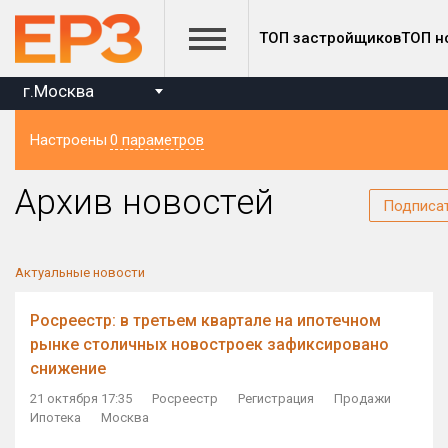
ТОП застройщиков
ТОП н
г.Москва
Настроены
0 параметров
Регион
Архив новостей
Подписа
Актуальные новости
Росреестр: в третьем квартале на ипотечном
рынке столичных новостроек зафиксировано
снижение
21 октября 17:35
Росреестр
Регистрация
Продажи
Ипотека
Москва