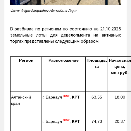
Фото: © Igor Skripachev /Фотобанк Лори
В разбивке по регионам по состоянию на 21.10.2025
земельные лоты для девелопмента на активных
торгах представлены следующим образом.
Регион
Расположение
Площадь,
Начальная
га
цена,
млн руб.
new
г. Барнаул
,
КРТ
Алтайский
63,55
18,00
край
new
г. Барнаул
,
КРТ
74,73
20,37