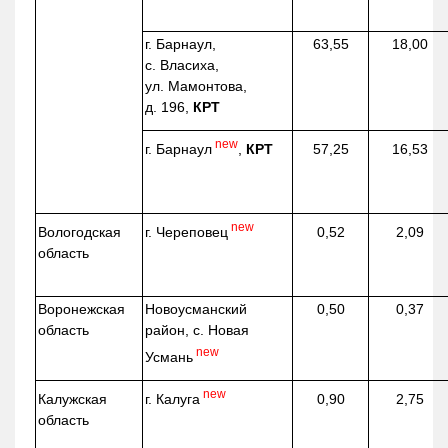
г. Барнаул,
63,55
18,00
с. Власиха,
ул. Мамонтова,
д. 196,
КРТ
new
г. Барнаул
,
КРТ
57,25
16,53
new
г. Череповец
Вологодская
0,52
2,09
область
Воронежская
Новоусманский
0,50
0,37
область
район, с. Новая
new
Усмань
new
г. Калуга
Калужская
0,90
2,75
область