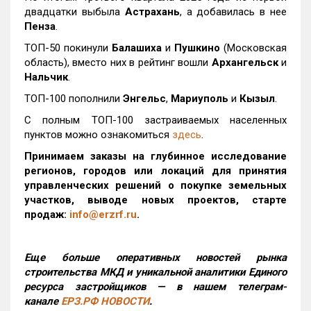
двадцатки выбыла
Астрахань
, а добавилась в нее
Пенза
.
ТОП-50 покинули
Балашиха
и
Пушкино
(Московская
область), вместо них в рейтинг вошли
Архангельск
и
Нальчик
.
ТОП-100 пополнили
Энгельс
,
Мариуполь
и
Кызыл
.
С полным ТОП-100 застраиваемых населенных
пунктов можно ознакомиться
здесь
.
Принимаем заказы на глубинное исследование
регионов, городов или локаций для принятия
управленческих решений о покупке земельных
участков, выводе новых проектов, старте
продаж:
info@erzrf.ru
.
Еще больше оперативных новостей рынка
строительства МКД и уникальной аналитики Единого
ресурса застройщиков — в нашем телеграм-
канале
ЕРЗ.РФ НОВОСТИ
.