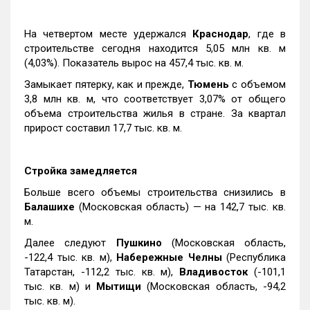
На четвертом месте удержался
Краснодар
, где в
строительстве сегодня находится 5,05 млн кв. м
(4,03%). Показатель вырос на 457,4 тыс. кв. м.
Замыкает пятерку, как и прежде,
Тюмень
с объемом
3,8 млн кв. м, что соответствует 3,07% от общего
объема строительства жилья в стране. За квартал
прирост составил 17,7 тыс. кв. м.
Стройка замедляется
Больше всего объемы строительства снизились в
Балашихе
(Московская область) — на 142,7 тыс. кв.
м.
Далее следуют
Пушкино
(Московская область,
-122,4 тыс. кв. м),
Набережные Челны
(Республика
Татарстан, -112,2 тыс. кв. м),
Владивосток
(-101,1
тыс. кв. м) и
Мытищи
(Московская область, -94,2
тыс. кв. м).