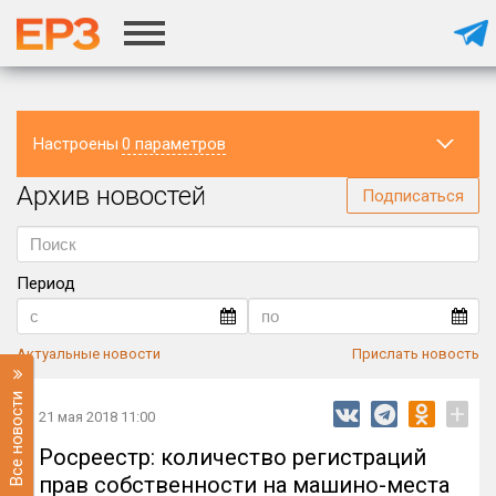
Настроены
0 параметров
Архив новостей
Регион
Подписаться
Период
Актуальные новости
Прислать новость
Все новости
+
21 мая 2018 11:00
Росреестр: количество регистраций
прав собственности на машино-места