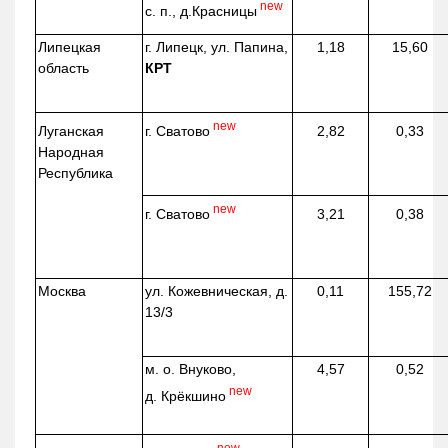
new
с. п.,
д.Красницы
Липецкая
г. Липецк, ул. Папина,
1,18
15,60
область
КРТ
new
г. Сватово
Луганская
2,82
0,33
Народная
Республика
new
г. Сватово
3,21
0,38
Москва
ул.
Кожевническая
, д.
0,11
155,72
13/3
м. о. Внуково,
4,57
0,52
new
д.
Крёкшино
new