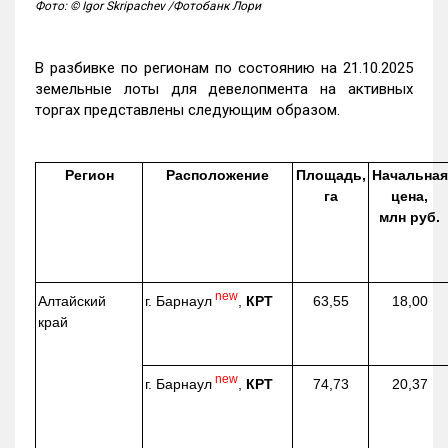
Фото: © Igor Skripachev /Фотобанк Лори
В разбивке по регионам по состоянию на 21.10.2025
земельные лоты для девелопмента на активных
торгах представлены следующим образом.
Регион
Расположение
Площадь,
Начальная
га
цена,
млн руб.
new
г. Барнаул
,
КРТ
Алтайский
63,55
18,00
край
new
г. Барнаул
,
КРТ
74,73
20,37