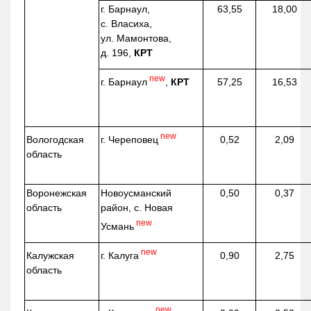
г. Барнаул,
63,55
18,00
с. Власиха,
ул. Мамонтова,
д. 196,
КРТ
new
г. Барнаул
,
КРТ
57,25
16,53
new
г. Череповец
Вологодская
0,52
2,09
область
Воронежская
Новоусманский
0,50
0,37
область
район, с. Новая
new
Усмань
new
г. Калуга
Калужская
0,90
2,75
область
new