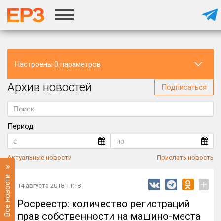
Настроены
0 параметров
Архив новостей
Регион
Подписаться
Период
Актуальные новости
Прислать новость
Все новости
+
14 августа 2018 11:18
Росреестр: количество регистраций
прав собственности на машино-места