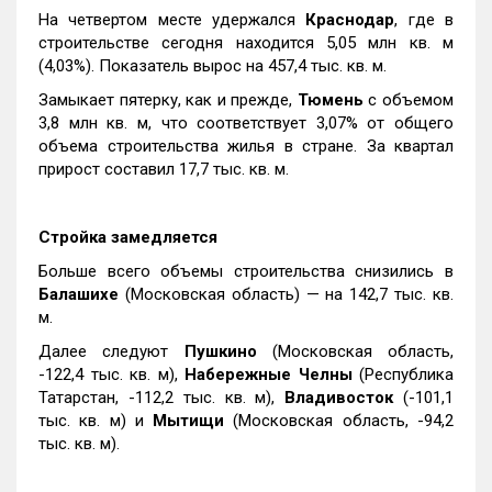
На четвертом месте удержался
Краснодар
, где в
строительстве сегодня находится 5,05 млн кв. м
(4,03%). Показатель вырос на 457,4 тыс. кв. м.
Замыкает пятерку, как и прежде,
Тюмень
с объемом
3,8 млн кв. м, что соответствует 3,07% от общего
объема строительства жилья в стране. За квартал
прирост составил 17,7 тыс. кв. м.
Стройка замедляется
Больше всего объемы строительства снизились в
Балашихе
(Московская область) — на 142,7 тыс. кв.
м.
Далее следуют
Пушкино
(Московская область,
-122,4 тыс. кв. м),
Набережные Челны
(Республика
Татарстан, -112,2 тыс. кв. м),
Владивосток
(-101,1
тыс. кв. м) и
Мытищи
(Московская область, -94,2
тыс. кв. м).