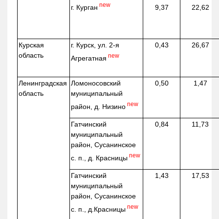
new
г. Курган
9,37
22,62
Курская
г. Курск, ул. 2-я
0,43
26,67
область
new
Агрегатная
Ленинградская
Ломоносовский
0,50
1,47
область
муниципальный
new
район, д.
Низино
Гатчинский
0,84
11,73
муниципальный
район, Сусанинское
new
с. п., д. Красницы
Гатчинский
1,43
17,53
муниципальный
район, Сусанинское
new
с. п.,
д.Красницы