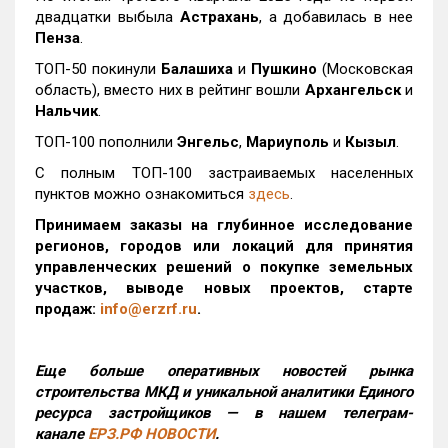
двадцатки выбыла
Астрахань
, а добавилась в нее
Пенза
.
ТОП-50 покинули
Балашиха
и
Пушкино
(Московская
область), вместо них в рейтинг вошли
Архангельск
и
Нальчик
.
ТОП-100 пополнили
Энгельс
,
Мариуполь
и
Кызыл
.
С полным ТОП-100 застраиваемых населенных
пунктов можно ознакомиться
здесь
.
Принимаем заказы на глубинное исследование
регионов, городов или локаций для принятия
управленческих решений о покупке земельных
участков, выводе новых проектов, старте
продаж:
info@erzrf.ru
.
Еще больше оперативных новостей рынка
строительства МКД и уникальной аналитики Единого
ресурса застройщиков — в нашем телеграм-
канале
ЕРЗ.РФ НОВОСТИ
.