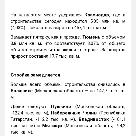
На четвертом месте удержался
Краснодар
, где в
строительстве сегодня находится 5,05 млн кв. м
(4,03%). Показатель вырос на 457,4 тыс. кв. м.
Замыкает пятерку, как и прежде,
Тюмень
с объемом
3,8 млн кв. м, что соответствует 3,07% от общего
объема строительства жилья в стране. За квартал
прирост составил 17,7 тыс. кв. м.
Стройка замедляется
Больше всего объемы строительства снизились в
Балашихе
(Московская область) — на 142,7 тыс. кв.
м.
Далее следуют
Пушкино
(Московская область,
-122,4 тыс. кв. м),
Набережные Челны
(Республика
Татарстан, -112,2 тыс. кв. м),
Владивосток
(-101,1
тыс. кв. м) и
Мытищи
(Московская область, -94,2
тыс. кв. м).