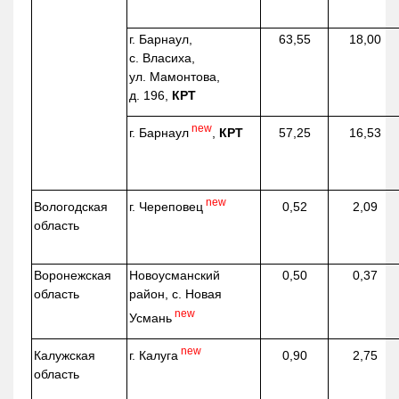
г. Барнаул,
63,55
18,00
с. Власиха,
ул. Мамонтова,
д. 196,
КРТ
new
г. Барнаул
,
КРТ
57,25
16,53
new
г. Череповец
Вологодская
0,52
2,09
область
Воронежская
Новоусманский
0,50
0,37
область
район, с. Новая
new
Усмань
new
г. Калуга
Калужская
0,90
2,75
область