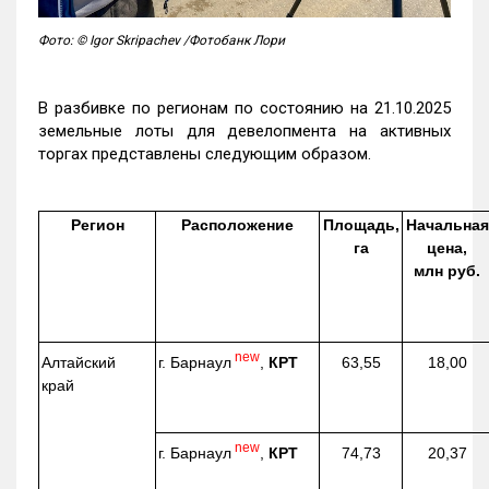
Фото: © Igor Skripachev /Фотобанк Лори
В разбивке по регионам по состоянию на 21.10.2025
земельные лоты для девелопмента на активных
торгах представлены следующим образом.
Регион
Расположение
Площадь,
Начальная
га
цена,
млн руб.
new
г. Барнаул
,
КРТ
Алтайский
63,55
18,00
край
new
г. Барнаул
,
КРТ
74,73
20,37