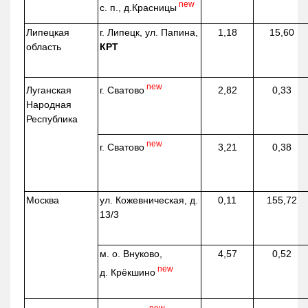
new
с. п.,
д.Красницы
Липецкая
г. Липецк, ул. Папина,
1,18
15,60
область
КРТ
new
г. Сватово
Луганская
2,82
0,33
Народная
Республика
new
г. Сватово
3,21
0,38
Москва
ул.
Кожевническая
, д.
0,11
155,72
13/3
м. о. Внуково,
4,57
0,52
new
д.
Крёкшино
new