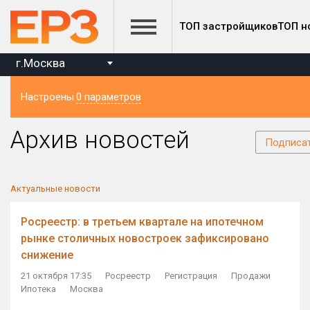
ТОП застройщиков
ТОП н
г.Москва
Настроены
0 параметров
Регион
Архив новостей
Подписа
Актуальные новости
Росреестр: в третьем квартале на ипотечном
рынке столичных новостроек зафиксировано
снижение
21 октября 17:35
Росреестр
Регистрация
Продажи
Ипотека
Москва