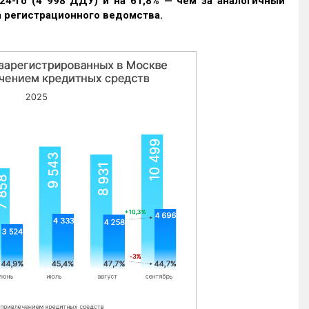
24-го (4 998 ДДУ) и на 61,8% — чем за аналогичный
 регистрационного ведомства.