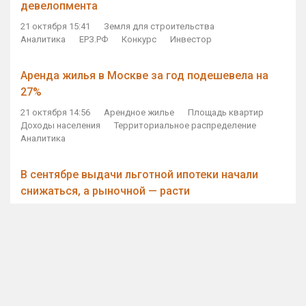
девелопмента
21 октября 15:41
Земля для строительства
Аналитика
ЕРЗ.РФ
Конкурс
Инвестор
Аренда жилья в Москве за год подешевела на
27%
21 октября 14:56
Арендное жилье
Площадь квартир
Доходы населения
Территориальное распределение
Аналитика
В сентябре выдачи льготной ипотеки начали
снижаться, а рыночной — расти
21 октября 14:11
Ипотека
Субсидирование ипотеки
Объем ИЖК
Количество ИЖК
Экспертное мнение
Виталий Мутко — Владимиру Путину: россияне
стали чаще выкупать квартиры без кредитов
21 октября 12:57
ДОМ.РФ
Проектное финансирование