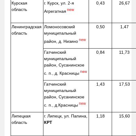
Курская
г. Курск, ул. 2-я
0,43
26,67
область
new
Агрегатная
Ленинградская
Ломоносовский
0,50
1,47
область
муниципальный
new
район, д.
Низино
Гатчинский
0,84
11,73
муниципальный
район, Сусанинское
new
с. п., д. Красницы
Гатчинский
1,43
17,53
муниципальный
район, Сусанинское
new
с. п.,
д.Красницы
Липецкая
г. Липецк, ул. Папина,
1,18
15,60
область
КРТ