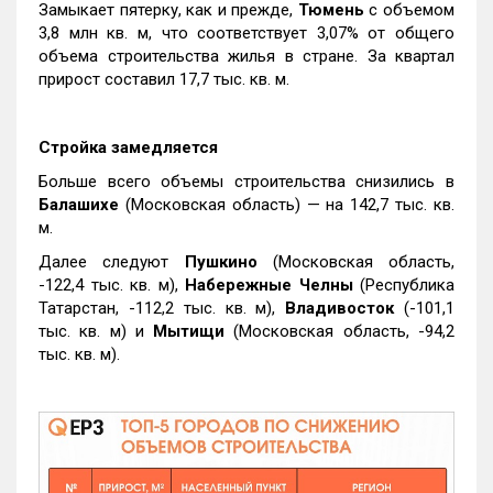
Замыкает пятерку, как и прежде,
Тюмень
с объемом
3,8 млн кв. м, что соответствует 3,07% от общего
объема строительства жилья в стране. За квартал
прирост составил 17,7 тыс. кв. м.
Стройка замедляется
Больше всего объемы строительства снизились в
Балашихе
(Московская область) — на 142,7 тыс. кв.
м.
Далее следуют
Пушкино
(Московская область,
-122,4 тыс. кв. м),
Набережные Челны
(Республика
Татарстан, -112,2 тыс. кв. м),
Владивосток
(-101,1
тыс. кв. м) и
Мытищи
(Московская область, -94,2
тыс. кв. м).