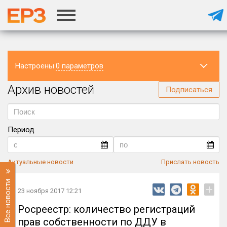
Настроены
0 параметров
Архив новостей
Регион
Подписаться
Период
Актуальные новости
Прислать новость
Все новости
+
23 ноября 2017 12:21
Росреестр: количество регистраций
прав собственности по ДДУ в