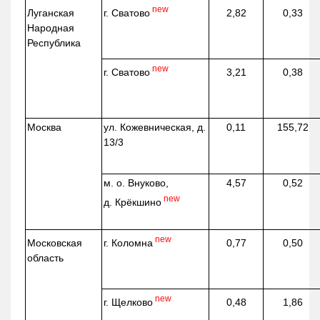
new
г. Сватово
Луганская
2,82
0,33
Народная
Республика
new
г. Сватово
3,21
0,38
Москва
ул.
Кожевническая
, д.
0,11
155,72
13/3
м. о. Внуково,
4,57
0,52
new
д.
Крёкшино
new
г. Коломна
Московская
0,77
0,50
область
new
г. Щелково
0,48
1,86