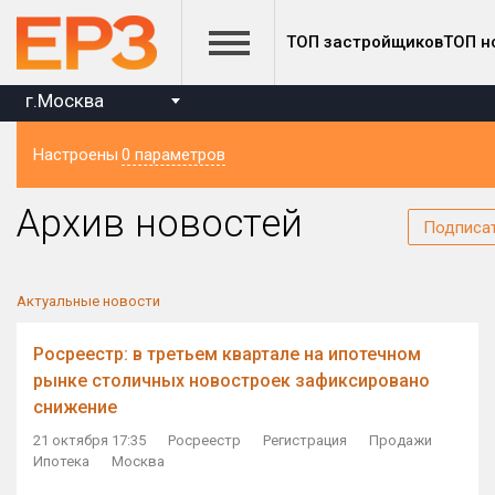
ТОП застройщиков
ТОП н
г.Москва
Настроены
0 параметров
Регион
Архив новостей
Подписа
Актуальные новости
Росреестр: в третьем квартале на ипотечном
рынке столичных новостроек зафиксировано
снижение
21 октября 17:35
Росреестр
Регистрация
Продажи
Ипотека
Москва