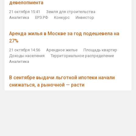
девелопмента
21 октября 15:41
Земля для строительства
Аналитика
ЕРЗ.РФ
Конкурс
Инвестор
Аренда жилья в Москве за год подешевела на
27%
21 октября 14:56
Арендное жилье
Площадь квартир
Доходы населения
Территориальное распределение
Аналитика
В сентябре выдачи льготной ипотеки начали
снижаться, а рыночной — расти
21 октября 14:11
Ипотека
Субсидирование ипотеки
Объем ИЖК
Количество ИЖК
Экспертное мнение
Виталий Мутко — Владимиру Путину: россияне
стали чаще выкупать квартиры без кредитов
21 октября 12:57
ДОМ.РФ
Проектное финансирование