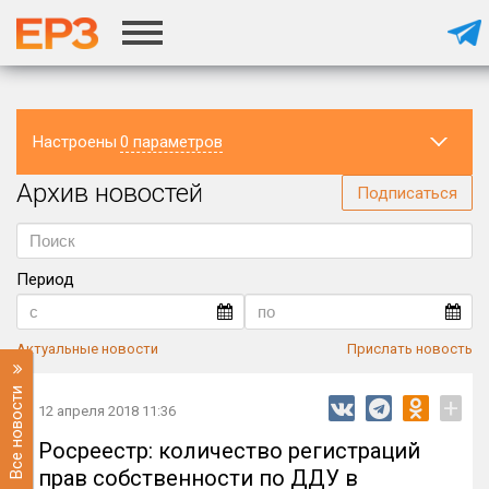
Настроены
0 параметров
Архив новостей
Регион
Подписаться
Период
Актуальные новости
Прислать новость
Все новости
+
12 апреля 2018 11:36
Росреестр: количество регистраций
прав собственности по ДДУ в