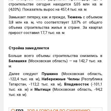
строительстве сегодня находится 5,05 млн кв. м
(4,03%). Показатель вырос на 457,4 тыс. кв. м.
Замыкает пятерку, как и прежде,
Тюмень
с объемом
3,8 млн кв. м, что соответствует 3,07% от общего
объема строительства жилья в стране. За квартал
прирост составил 17,7 тыс. кв. м.
Стройка замедляется
Больше всего объемы строительства снизились в
Балашихе
(Московская область) — на 142,7 тыс. кв.
м.
Далее следуют
Пушкино
(Московская область,
-122,4 тыс. кв. м),
Набережные Челны
(Республика
Татарстан, -112,2 тыс. кв. м),
Владивосток
(-101,1
тыс. кв. м) и
Мытищи
(Московская область, -94,2
тыс. кв. м).