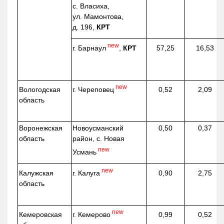
с. Власиха,
ул. Мамонтова,
д. 196,
КРТ
new
г. Барнаул
,
КРТ
57,25
16,53
new
г. Череповец
Вологодская
0,52
2,09
область
Воронежская
Новоусманский
0,50
0,37
область
район, с. Новая
new
Усмань
new
г. Калуга
Калужская
0,90
2,75
область
new
г. Кемерово
Кемеровская
0,99
0,52