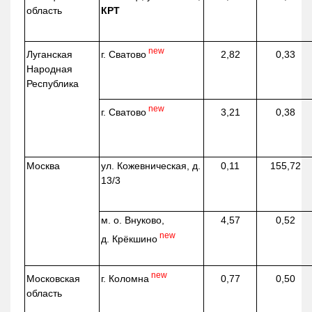
область
КРТ
new
г. Сватово
Луганская
2,82
0,33
Народная
Республика
new
г. Сватово
3,21
0,38
Москва
ул.
Кожевническая
, д.
0,11
155,72
13/3
м. о. Внуково,
4,57
0,52
new
д.
Крёкшино
new
г. Коломна
Московская
0,77
0,50
область