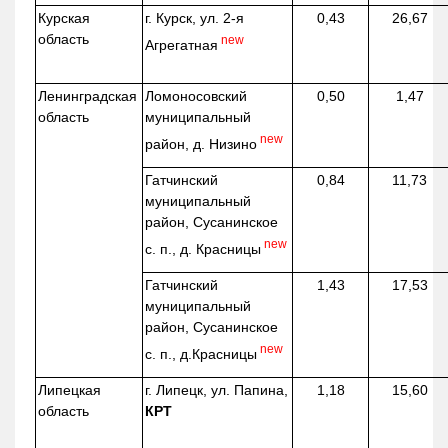
Курская
г. Курск, ул. 2-я
0,43
26,67
область
new
Агрегатная
Ленинградская
Ломоносовский
0,50
1,47
область
муниципальный
new
район, д.
Низино
Гатчинский
0,84
11,73
муниципальный
район, Сусанинское
new
с. п., д. Красницы
Гатчинский
1,43
17,53
муниципальный
район, Сусанинское
new
с. п.,
д.Красницы
Липецкая
г. Липецк, ул. Папина,
1,18
15,60
область
КРТ