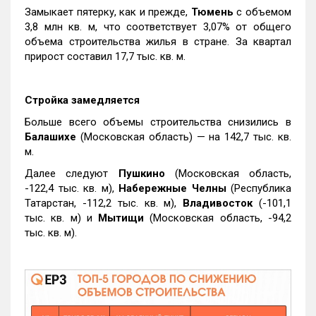
Замыкает пятерку, как и прежде,
Тюмень
с объемом
3,8 млн кв. м, что соответствует 3,07% от общего
объема строительства жилья в стране. За квартал
прирост составил 17,7 тыс. кв. м.
Стройка замедляется
Больше всего объемы строительства снизились в
Балашихе
(Московская область) — на 142,7 тыс. кв.
м.
Далее следуют
Пушкино
(Московская область,
-122,4 тыс. кв. м),
Набережные Челны
(Республика
Татарстан, -112,2 тыс. кв. м),
Владивосток
(-101,1
тыс. кв. м) и
Мытищи
(Московская область, -94,2
тыс. кв. м).