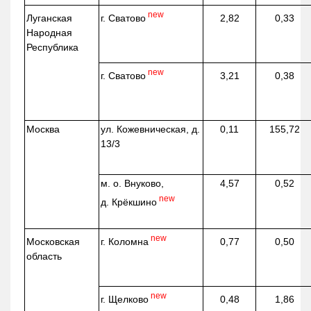
new
г. Сватово
Луганская
2,82
0,33
Народная
Республика
new
г. Сватово
3,21
0,38
Москва
ул.
Кожевническая
, д.
0,11
155,72
13/3
м. о. Внуково,
4,57
0,52
new
д.
Крёкшино
new
г. Коломна
Московская
0,77
0,50
область
new
г. Щелково
0,48
1,86