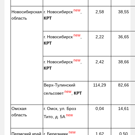
new
г. Новосибирск
,
Новосибирская
2,58
38,55
КРТ
область
new
г. Новосибирск
,
2,22
36,65
КРТ
new
г. Новосибирск
,
2,42
38,66
КРТ
Верх-
Тулинский
114,29
82,66
new
сельсовет
,
КРТ
Омская
г. Омск, ул. Броз
0,04
14,61
область
new
Тито, д. 5А
new
г. Березники
Пермский край
1,62
0,50