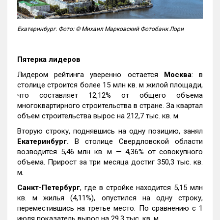
Екатеринбург. Фото: © Михаил Марковский Фотобанк Лори
Пятерка лидеров
Лидером рейтинга уверенно остается
Москва
: в
столице строится более 15 млн кв. м жилой площади,
что составляет 12,12% от общего объема
многоквартирного строительства в стране. За квартал
объем строительства вырос на 212,7 тыс. кв. м.
Вторую строку, поднявшись на одну позицию, занял
Екатеринбург.
В столице Свердловской области
возводится 5,46 млн кв. м — 4,36% от совокупного
объема. Прирост за три месяца достиг 350,3 тыс. кв.
м.
Санкт-Петербург
, где в стройке находится 5,15 млн
кв. м жилья (4,11%), опустился на одну строку,
переместившись на третье место. По сравнению с 1
июля показатель вырос на 29,3 тыс. кв. м.