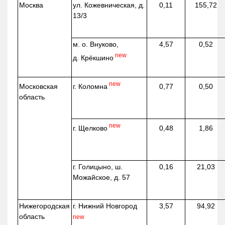
Москва
ул.
Кожевническая
, д.
0,11
155,72
13/3
м. о. Внуково,
4,57
0,52
new
д.
Крёкшино
new
г. Коломна
Московская
0,77
0,50
область
new
г. Щелково
0,48
1,86
г. Голицыно, ш.
0,16
21,03
Можайское, д. 57
Нижегородская
г. Нижний Новгород
3,57
94,92
область
new