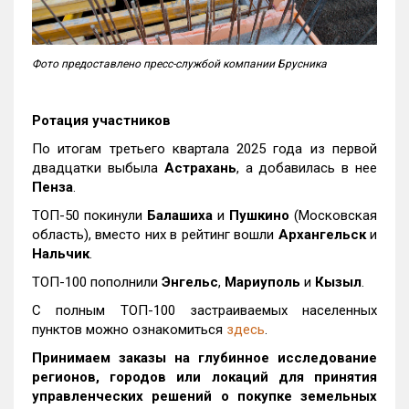
Фото предоставлено пресс-службой компании Брусника
Ротация участников
По итогам третьего квартала 2025 года из первой
двадцатки выбыла
Астрахань
, а добавилась в нее
Пенза
.
ТОП-50 покинули
Балашиха
и
Пушкино
(Московская
область), вместо них в рейтинг вошли
Архангельск
и
Нальчик
.
ТОП-100 пополнили
Энгельс
,
Мариуполь
и
Кызыл
.
С полным ТОП-100 застраиваемых населенных
пунктов можно ознакомиться
здесь
.
Принимаем заказы на глубинное исследование
регионов, городов или локаций для принятия
управленческих решений о покупке земельных