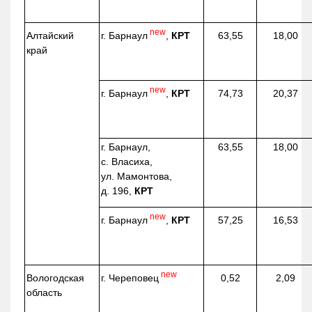
new
г. Барнаул
,
КРТ
Алтайский
63,55
18,00
край
new
г. Барнаул
,
КРТ
74,73
20,37
г. Барнаул,
63,55
18,00
с. Власиха,
ул. Мамонтова,
д. 196,
КРТ
new
г. Барнаул
,
КРТ
57,25
16,53
new
г. Череповец
Вологодская
0,52
2,09
область