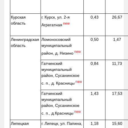
Курская
г. Курск, ул. 2-я
0,43
26,67
область
new
Агрегатная
Ленинградская
Ломоносовский
0,50
1,47
область
муниципальный
new
район, д.
Низино
Гатчинский
0,84
11,73
муниципальный
район, Сусанинское
new
с. п., д. Красницы
Гатчинский
1,43
17,53
муниципальный
район, Сусанинское
new
с. п.,
д.Красницы
Липецкая
г. Липецк, ул. Папина,
1,18
15,60