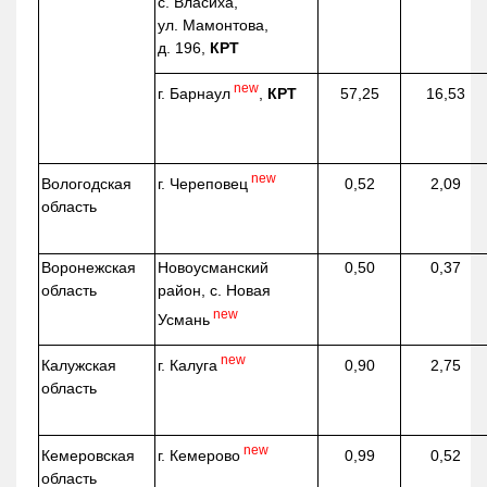
с. Власиха,
ул. Мамонтова,
д. 196,
КРТ
new
г. Барнаул
,
КРТ
57,25
16,53
new
г. Череповец
Вологодская
0,52
2,09
область
Воронежская
Новоусманский
0,50
0,37
область
район, с. Новая
new
Усмань
new
г. Калуга
Калужская
0,90
2,75
область
new
г. Кемерово
Кемеровская
0,99
0,52
область