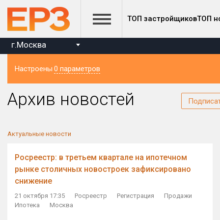
ТОП застройщиков
ТОП н
г.Москва
Настроены
0 параметров
Регион
Архив новостей
Подписа
Актуальные новости
Росреестр: в третьем квартале на ипотечном
рынке столичных новостроек зафиксировано
снижение
21 октября 17:35
Росреестр
Регистрация
Продажи
Ипотека
Москва