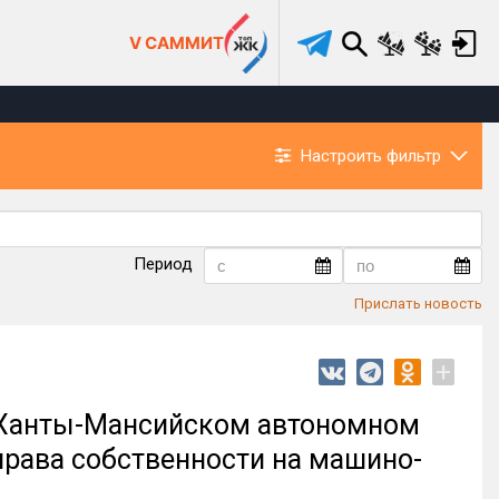
V САММИТ
Настроить фильтр
Период
Прислать новость
+
 в Ханты-Мансийском автономном
 права собственности на машино-