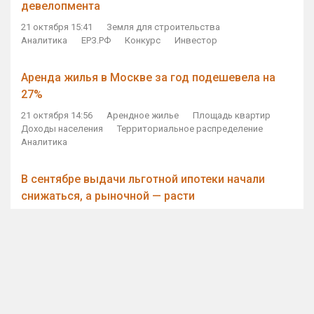
девелопмента
21 октября 15:41
Земля для строительства
Аналитика
ЕРЗ.РФ
Конкурс
Инвестор
Аренда жилья в Москве за год подешевела на
27%
21 октября 14:56
Арендное жилье
Площадь квартир
Доходы населения
Территориальное распределение
Аналитика
В сентябре выдачи льготной ипотеки начали
снижаться, а рыночной — расти
21 октября 14:11
Ипотека
Субсидирование ипотеки
Объем ИЖК
Количество ИЖК
Экспертное мнение
Виталий Мутко — Владимиру Путину: россияне
стали чаще выкупать квартиры без кредитов
21 октября 12:57
ДОМ.РФ
Проектное финансирование