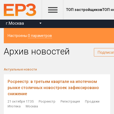
ТОП застройщиков
ТОП н
г.Москва
Настроены
0 параметров
Регион
Архив новостей
Подписа
Актуальные новости
Росреестр: в третьем квартале на ипотечном
рынке столичных новостроек зафиксировано
снижение
21 октября 17:35
Росреестр
Регистрация
Продажи
Ипотека
Москва