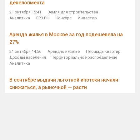
девелопмента
21 октября 15:41
Земля для строительства
Аналитика
ЕРЗ.РФ
Конкурс
Инвестор
Аренда жилья в Москве за год подешевела на
27%
21 октября 14:56
Арендное жилье
Площадь квартир
Доходы населения
Территориальное распределение
Аналитика
В сентябре выдачи льготной ипотеки начали
снижаться, а рыночной — расти
21 октября 14:11
Ипотека
Субсидирование ипотеки
Объем ИЖК
Количество ИЖК
Экспертное мнение
Виталий Мутко — Владимиру Путину: россияне
стали чаще выкупать квартиры без кредитов
21 октября 12:57
ДОМ.РФ
Проектное финансирование