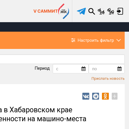
V САММИТ
Настроить фильтр
Период
Прислать новость
+
да в Хабаровском крае
венности на машино-места