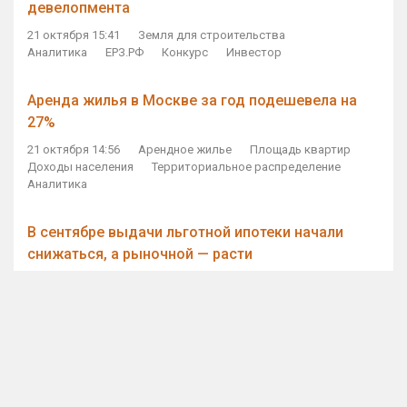
девелопмента
21 октября 15:41
Земля для строительства
Аналитика
ЕРЗ.РФ
Конкурс
Инвестор
Аренда жилья в Москве за год подешевела на
27%
21 октября 14:56
Арендное жилье
Площадь квартир
Доходы населения
Территориальное распределение
Аналитика
В сентябре выдачи льготной ипотеки начали
снижаться, а рыночной — расти
21 октября 14:11
Ипотека
Субсидирование ипотеки
Объем ИЖК
Количество ИЖК
Экспертное мнение
Виталий Мутко — Владимиру Путину: россияне
стали чаще выкупать квартиры без кредитов
21 октября 12:57
ДОМ.РФ
Проектное финансирование