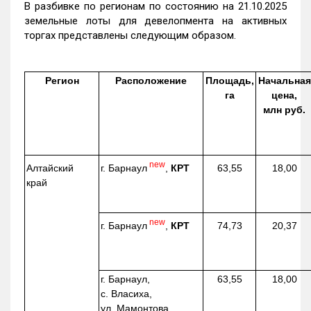
В разбивке по регионам по состоянию на 21.10.2025
земельные лоты для девелопмента на активных
торгах представлены следующим образом.
Регион
Расположение
Площадь,
Начальная
га
цена,
млн руб.
new
г. Барнаул
,
КРТ
Алтайский
63,55
18,00
край
new
г. Барнаул
,
КРТ
74,73
20,37
г. Барнаул,
63,55
18,00
с. Власиха,
ул. Мамонтова,