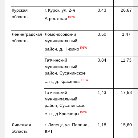
Курская
г. Курск, ул. 2-я
0,43
26,67
область
new
Агрегатная
Ленинградская
Ломоносовский
0,50
1,47
область
муниципальный
new
район, д.
Низино
Гатчинский
0,84
11,73
муниципальный
район, Сусанинское
new
с. п., д. Красницы
Гатчинский
1,43
17,53
муниципальный
район, Сусанинское
new
с. п.,
д.Красницы
Липецкая
г. Липецк, ул. Папина,
1,18
15,60
область
КРТ