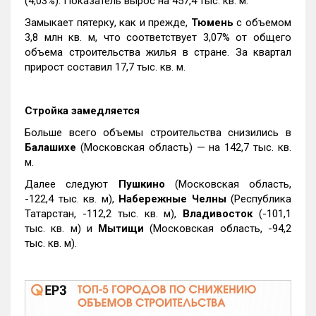
(4,03%). Показатель вырос на 457,4 тыс. кв. м.
Замыкает пятерку, как и прежде,
Тюмень
с объемом
3,8 млн кв. м, что соответствует 3,07% от общего
объема строительства жилья в стране. За квартал
прирост составил 17,7 тыс. кв. м.
Стройка замедляется
Больше всего объемы строительства снизились в
Балашихе
(Московская область) — на 142,7 тыс. кв.
м.
Далее следуют
Пушкино
(Московская область,
-122,4 тыс. кв. м),
Набережные Челны
(Республика
Татарстан, -112,2 тыс. кв. м),
Владивосток
(-101,1
тыс. кв. м) и
Мытищи
(Московская область, -94,2
тыс. кв. м).