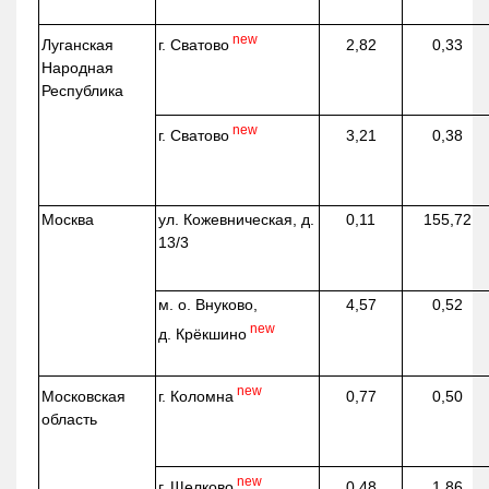
new
г. Сватово
Луганская
2,82
0,33
Народная
Республика
new
г. Сватово
3,21
0,38
Москва
ул.
Кожевническая
, д.
0,11
155,72
13/3
м. о. Внуково,
4,57
0,52
new
д.
Крёкшино
new
г. Коломна
Московская
0,77
0,50
область
new
г. Щелково
0,48
1,86