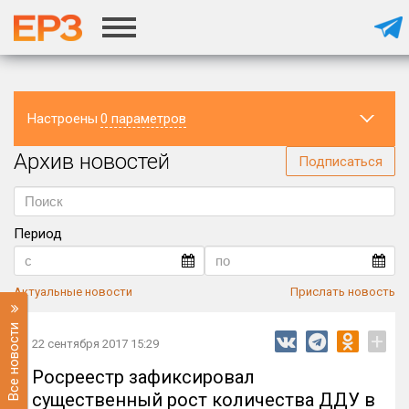
Настроены
0 параметров
Архив новостей
Регион
Подписаться
Период
Актуальные новости
Прислать новость
Все новости
+
22 сентября 2017 15:29
Росреестр зафиксировал
существенный рост количества ДДУ в