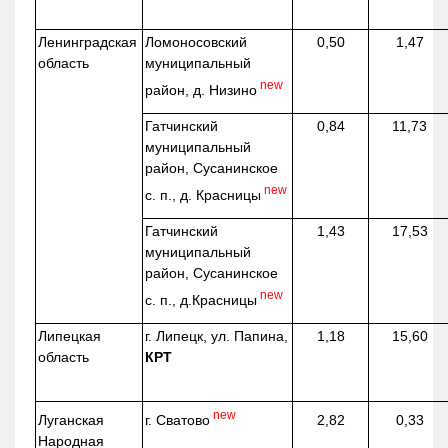
Ленинградская
Ломоносовский
0,50
1,47
область
муниципальный
new
район, д.
Низино
Гатчинский
0,84
11,73
муниципальный
район, Сусанинское
new
с. п., д. Красницы
Гатчинский
1,43
17,53
муниципальный
район, Сусанинское
new
с. п.,
д.Красницы
Липецкая
г. Липецк, ул. Папина,
1,18
15,60
область
КРТ
new
г. Сватово
Луганская
2,82
0,33
Народная