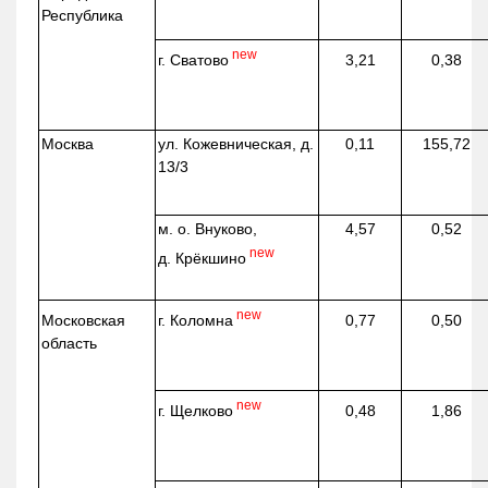
Республика
new
г. Сватово
3,21
0,38
Москва
ул.
Кожевническая
, д.
0,11
155,72
13/3
м. о. Внуково,
4,57
0,52
new
д.
Крёкшино
new
г. Коломна
Московская
0,77
0,50
область
new
г. Щелково
0,48
1,86