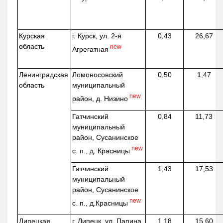
Курская
г. Курск, ул. 2-я
0,43
26,67
область
new
Агрегатная
Ленинградская
Ломоносовский
0,50
1,47
область
муниципальный
new
район, д.
Низино
Гатчинский
0,84
11,73
муниципальный
район, Сусанинское
new
с. п., д. Красницы
Гатчинский
1,43
17,53
муниципальный
район, Сусанинское
new
с. п.,
д.Красницы
Липецкая
г. Липецк, ул. Папина,
1,18
15,60