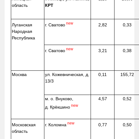
область
КРТ
new
г. Сватово
Луганская
2,82
0,33
Народная
Республика
new
г. Сватово
3,21
0,38
Москва
ул.
Кожевническая
, д.
0,11
155,72
13/3
м. о. Внуково,
4,57
0,52
new
д.
Крёкшино
new
г. Коломна
Московская
0,77
0,50
область