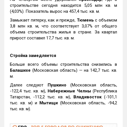
строительстве сегодня находится 5,05 млн кв. м
(4,03%). Показатель вырос на 457,4 тыс. кв. м.
Замыкает пятерку, как и прежде,
Тюмень
с объемом
3,8 млн кв. м, что соответствует 3,07% от общего
объема строительства жилья в стране. За квартал
прирост составил 17,7 тыс. кв. м.
Стройка замедляется
Больше всего объемы строительства снизились в
Балашихе
(Московская область) — на 142,7 тыс. кв.
м.
Далее следуют
Пушкино
(Московская область,
-122,4 тыс. кв. м),
Набережные Челны
(Республика
Татарстан, -112,2 тыс. кв. м),
Владивосток
(-101,1
тыс. кв. м) и
Мытищи
(Московская область, -94,2
тыс. кв. м).