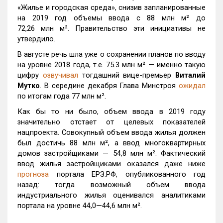
«Жилье и городская среда», снизив запланированные
на 2019 год объемы ввода с 88 млн м² до
72,26 млн м². Правительство эти инициативы не
утвердило.
В августе речь шла уже о сохранении планов по вводу
на уровне 2018 года, т.е. 75.3 млн м² — именно такую
цифру
озвучивал
тогдашний вице-премьер
Виталий
Мутко
. В середине декабря Глава Минстроя
ожидал
по итогам года 77 млн м².
Как бы то ни было, объем ввода в 2019 году
значительно отстает от целевых показателей
нацпроекта. Совокупный объем ввода жилья должен
был достичь 88 млн м², а ввод многоквартирных
домов застройщиками — 54,8 млн м². Фактический
ввод жилья застройщиками оказался даже ниже
прогноза
портала ЕРЗ.РФ, опубликованного год
назад: тогда возможный объем ввода
индустриального жилья оценивался аналитиками
портала на уровне 44,0—44,6 млн м².